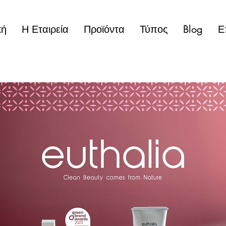
κή
Η Εταιρεία
Προϊόντα
Τύπος
Blog
Ε