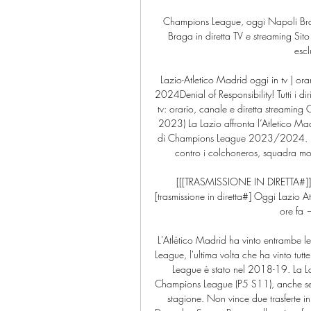
Champions League, oggi Napoli Br
Braga in diretta TV e streaming Sit
escl
Lazio-Atletico Madrid oggi in tv | o
2024Denial of Responsibility! Tutti i dir
tv: orario, canale e diretta streami
2023) La Lazio affronta l’Atletico Madr
di Champions League 2023/2024. L’es
contro i colchoneros, squadra mol
[[[TRASMISSIONE IN DIRETTA#]][
[trasmissione in diretta#] Oggi Lazio 
ore fa 
L'Atlético Madrid ha vinto entrambe l
League, l'ultima volta che ha vinto tutt
League è stato nel 2018-19. La Laz
Champions League (P5 S11), anche se un
stagione. Non vince due trasferte 