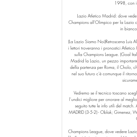
1998, con il
Lazio Atletico Madrid: dove veder
Champions all'Olimpico per la Lazio c
in bianco
(La Lazio Siamo Noi)Retroscena Luis Alb
i lettori troveranno i pronostici Atleti
sulla Champions League. (Goal Ital
Madrid la Lazio, un pezzo importante 
della partenza per Roma, il Cholo, ch
nel suo futuro c'è comunque il ritorno
sicurame
Vedremo se il tecnico toscano scegl
l’undici migliore per onorare al meglio
seguito tutte le info utili del matc
MADRID (3-5-2) - Oblak; Gimenez, Wit
Champions League, dove vedere Lazio 