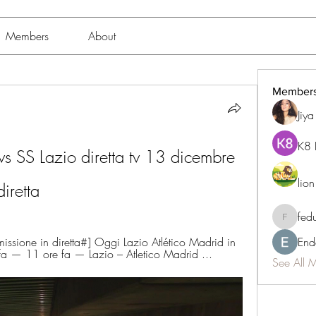
Members
About
Member
Jiy
K8 
s SS Lazio diretta tv 13 dicembre 
lio
iretta
fed
fedukdi
sione in diretta#] Oggi Lazio Atlético Madrid in 
End
fa — 11 ore fa — Lazio – Atletico Madrid ...
See All 