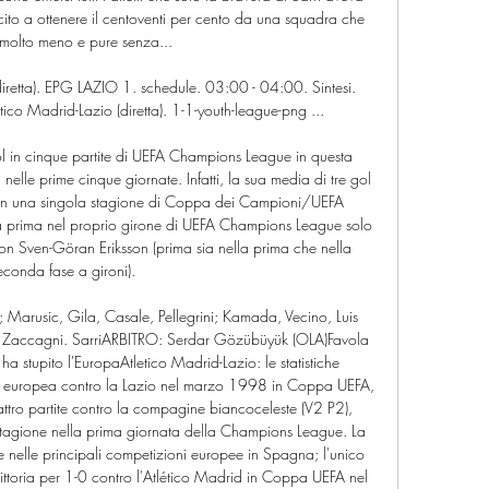
ito a ottenere il centoventi per cento da una squadra che 
molto meno e pure senza... 

diretta). EPG LAZIO 1. schedule. 03:00 - 04:00. Sintesi. 
co Madrid-Lazio (diretta). 1-1-youth-league-png ...

l in cinque partite di UEFA Champions League in questa 
nelle prime cinque giornate. Infatti, la sua media di tre gol 
ta in una singola stagione di Coppa dei Campioni/UEFA 
a prima nel proprio girone di UEFA Champions League solo 
 Sven-Göran Eriksson (prima sia nella prima che nella 
econda fase a gironi). 

 Marusic, Gila, Casale, Pellegrini; Kamada, Vecino, Luis 
s, Zaccagni. SarriARBITRO: Serdar Gözübüyük (OLA)Favola 
ha stupito l'EuropaAtletico Madrid-Lazio: le statistiche 
 europea contro la Lazio nel marzo 1998 in Coppa UEFA, 
ttro partite contro la compagine biancoceleste (V2 P2), 
stagione nella prima giornata della Champions League. La 
te nelle principali competizioni europee in Spagna; l'unico 
a vittoria per 1-0 contro l'Atlético Madrid in Coppa UEFA nel 