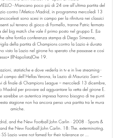
LO - Mancano poco più di 24 ore all'ultima partita del 
io contro l'Atletico Madrid, in programma mercoledì 13 
cocelesti sono scesi in campo per la rifinitura nei classici 
esenti sul terreno di gioco di Formello, tranne Patric fermato 
del big match che vale il primo posto nel gruppo E. (La 
 altre fontiLa conferenza stampa di Diego Simeone, 
vigila della partita di Champions contro la Lazio è durata 
 visto la Lazio nel girone ho sperato che passasse e così 
esso» (IlNapolista)Ore 19. 

ioni, statistiche e dove vederla in tv e in live streaming - 
l campo dell’Hellas Verona, la Lazio di Maurizio Sarri – 
tavi di finale di Champions League – mercoledì 13 dicembre, 
o Madrid per provare ad agguantare la vetta del girone E. 
che sarebbe un autentica impresa hanno bisogno di tre punti 
esta stagione non ha ancora perso una partita tra le mura 
amiche. 

id, and the New Football John Carlin · 2008 · ‎Sports & 
nd the New Football John Carlin. 18: The. exterminoting. 
 SS Lazio were not famed for their tolerance or ...
