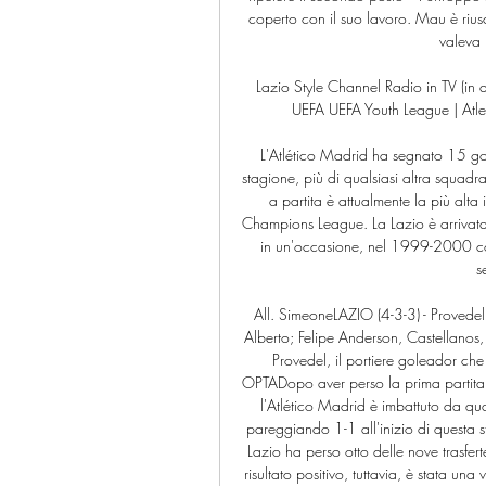
coperto con il suo lavoro. Mau è riusc
valeva 
Lazio Style Channel Radio in TV (in 
UEFA UEFA Youth League | Atleti
L'Atlético Madrid ha segnato 15 go
stagione, più di qualsiasi altra squadra 
a partita è attualmente la più al
Champions League. La Lazio è arrivat
in un'occasione, nel 1999-2000 con
s
All. SimeoneLAZIO (4-3-3) - Provedel;
Alberto; Felipe Anderson, Castellano
Provedel, il portiere goleador che 
OPTADopo aver perso la prima partita
l'Atlético Madrid è imbattuto da qua
pareggiando 1-1 all'inizio di questa 
Lazio ha perso otto delle nove trasfer
risultato positivo, tuttavia, è stata un