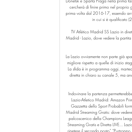
Donetsk e Sparta Praga nella prima fase
cercherà di finire primo nel proprio
prima volta dal 2016-17, essendo arriv
in cui si è qualifica
TV Atlético Madrid SS Lazio in dire
Madrid - Lazio, dove vedere la partita
La Lazio ovviamente non parte già spa
migliore rispetto a quelle di inizio s
La sfida è in programma oggi, marted
diretta in chiaro su canale 5, ma 
Indovinare la partenza permetterebbe al
Lazio-Atletico Madrid: Amazon Prim
Gazzetta dello Sport Probabili form
Madrid Streaming Gratis: dove vedere 
palcoscenico della Champions League n
Streaming Gratis e Diretta LIVE... Lazi
ripetere il secondo posto” “Purtroppo s