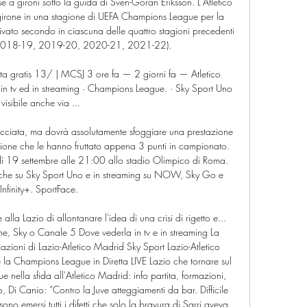
 a gironi sotto la guida di Sven-Göran Eriksson. L'Atlético 
 girone in una stagione di UEFA Champions League per la 
ato secondo in ciascuna delle quattro stagioni precedenti 
to (2018-19, 2019-20, 2020-21, 2021-22). 

tta gratis 13/ | MCSJ 3 ore fa — 2 giorni fa — Atletico 
 in tv ed in streaming · Champions League. · Sky Sport Uno 
visibile anche via ...

cciata, ma dovrà assolutamente sfoggiare una prestazione 
tagione che le hanno fruttato appena 3 punti in campionato. 
ì 19 settembre alle 21:00 allo stadio Olimpico di Roma. 
anche su Sky Sport Uno e in streaming su NOW, Sky Go e 
Infinity+. SportFace. 

la Lazio di allontanare l'idea di una crisi di rigetto e... 
e, Sky o Canale 5 Dove vederla in tv e in streaming La 
azioni di Lazio-Atletico Madrid Sky Sport Lazio-Atletico 
la Champions League in Diretta LIVE Lazio che tornare sul 
ella sfida all'Atletico Madrid: info partita, formazioni, 
o, Di Canio: “Contro la Juve atteggiamenti da bar. Difficile 
ono emersi tutti i difetti che solo la bravura di Sarri aveva 