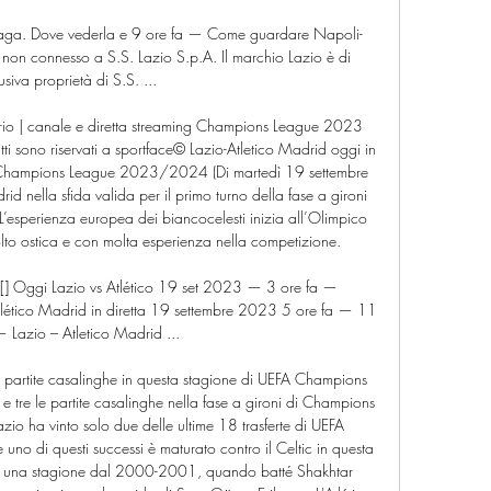
aga. Dove vederla e 9 ore fa — Come guardare Napoli-
o non connesso a S.S. Lazio S.p.A. Il marchio Lazio è di 
usiva proprietà di S.S. ...

rario | canale e diretta streaming Champions League 2023 
itti sono riservati a sportface© Lazio-Atletico Madrid oggi in 
ng Champions League 2023/2024 (Di martedì 19 settembre 
id nella sfida valida per il primo turno della fase a gironi 
perienza europea dei biancocelesti inizia all’Olimpico 
to ostica e con molta esperienza nella competizione. 

] Oggi Lazio vs Atlético 19 set 2023 — 3 ore fa — 
Atlético Madrid in diretta 19 settembre 2023 5 ore fa — 11 
— Lazio – Atletico Madrid ...

e partite casalinghe in questa stagione di UEFA Champions 
e e tre le partite casalinghe nella fase a gironi di Champions 
io ha vinto solo due delle ultime 18 trasferte di UEFA 
o di questi successi è maturato contro il Celtic in questa 
in una stagione dal 2000-2001, quando batté Shakhtar 