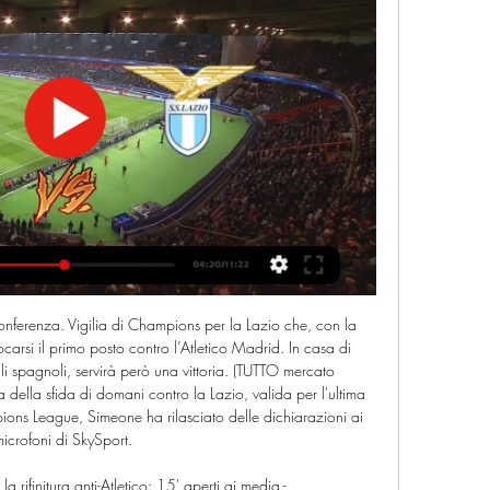
conferenza. Vigilia di Champions per la Lazio che, con la 
carsi il primo posto contro l’Atletico Madrid. In casa di 
i spagnoli, servirà però una vittoria. (TUTTO mercato 
lla sfida di domani contro la Lazio, valida per l'ultima 
ions League, Simeone ha rilasciato delle dichiarazioni ai 
icrofoni di SkySport. 

 rifinitura anti-Atletico: 15' aperti ai media - 