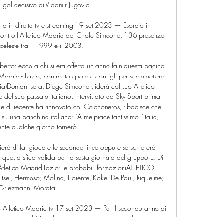
 gol decisivo di Vladmir Jugovic. 

la in diretta tv e streaming 19 set 2023 — Esordio in 
ontro l'Atletico Madrid del Cholo Simeone, 136 presenze 
celeste tra il 1999 e il 2003.

erto: ecco a chi si era offerta un anno faIn questa pagina 
co Madrid - Lazio, confronto quote e consigli per scommettere 
ia)Domani sera, Diego Simeone sfiderà col suo Atletico 
del suo passato italiano. Intervistato da Sky Sport prima 
e di recente ha rinnovato coi Colchoneros, ribadisce che 
 su una panchina italiana: "A me piace tantissimo l'Italia, 
nte qualche giorno tornerò. 

ierà di far giocare le seconde linee oppure se schiererà 
 questa sfida valida per la sesta giornata del gruppo E. Di 
h. Atletico Madrid-Lazio: le probabili formazioniATLETICO 
sel, Hermoso; Molina, Llorente, Koke, De Paul, Riquelme; 
Griezmann, Morata. 

Atletico Madrid tv 17 set 2023 — Per il secondo anno di 