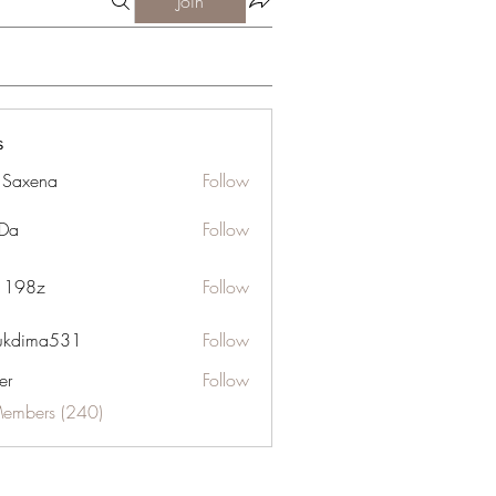
Join
s
a Saxena
Follow
Da
Follow
n 198z
Follow
ukdima531
Follow
ma531
er
Follow
Members (240)