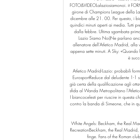
FOTO&VIDEOLalaziosiamonoi. it FORMEL
girone di Champions League della Laz
dicembre alle 21. 00. Per questo, i bian
quindici minuti aperti ai media. Tutti pr
dalla febbre. Ultima sgambata prima 
Lazio Siamo Noi)Ne parlano anche
allenatore dell’Atletico Madrid, alla 
appena sette minuti. A Sky: «Quando ho
è succ
Atletico Madrid-Lazio: probabili formaz
EurosportReduce dal deludente 1-1 su
già certa della qualificazione agli ot
sfida al Wanda Metropolitano l’Atletic
I biancocelesti per riuscire in questa 
contro la banda di Simeone, che in qu
White Angels: Beckham, the Real Madr
RecreationBeckham, the Real Madrid, a
finge. Fans of the Roman club