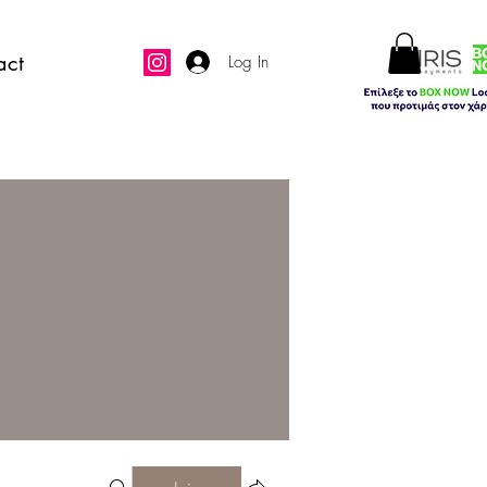
act
Log In