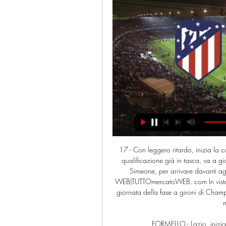
17 - Con leggero ritardo, inizia la 
qualificazione già in tasca, va a gio
Simeone, per arrivare davanti agl
WEB)TUTTOmercatoWEB. com In vista de
giornata della fase a gironi di Champ
m
FORMELLO - Lazio, inizia la