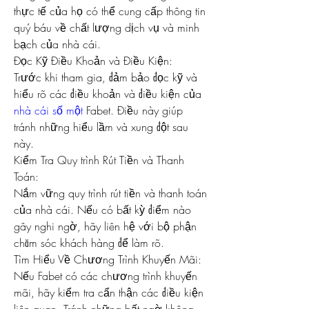
thực tế của họ có thể cung cấp thông tin 
quý báu về chất lượng dịch vụ và minh 
bạch của nhà cái.
Đọc Kỹ Điều Khoản và Điều Kiện:
Trước khi tham gia, đảm bảo đọc kỹ và 
hiểu rõ các điều khoản và điều kiện của 
nhà cái số một
 Fabet. Điều này giúp 
tránh những hiểu lầm và xung đột sau 
này.
Kiểm Tra Quy trình Rút Tiền và Thanh 
Toán:
Nắm vững quy trình rút tiền và thanh toán 
của nhà cái. Nếu có bất kỳ điểm nào 
gây nghi ngờ, hãy liên hệ với bộ phận 
chăm sóc khách hàng để làm rõ.
Tìm Hiểu Về Chương Trình Khuyến Mãi:
Nếu Fabet có các chương trình khuyến 
mãi, hãy kiểm tra cẩn thận các điều kiện 
liên quan. Tránh những bất ngờ không 