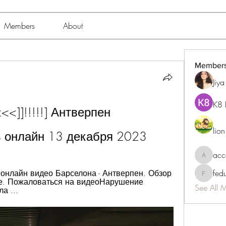
Members
About
Member
Jiy
K8 
<]]!!!!!] Антверпен 
lio
ь онлайн 13 декабря 2023
acc
accessib
 онлайн видео Барселона - Антверпен. Обзор 
fed
fedukdi
же. Пожаловаться на видеоНарушение 
See All 
а ...