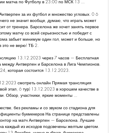
и матча по Футболу в 23:00 по МСК 13 ...

Антверпен за их футбол и множество угловых. 0 6 
чего не значит вообще, думаю, что играть может 
сит от тренера. Барселона же хочет занять первое 
 этому матчу со всей серьезностью и победит с 
ома забьет минимум один гол, может и больше, но 
в это не верю! ТБ 2. 

нсляцию 13.12.2023 через 7 часов — Бесплатная 
 между Антверпен и Барселона в Лига Чемпионов. 
24, которая состоится 13.12.2023.

12.2023 смотреть онлайн Прямая трансляция 
ой этап, 6 тур) 13.12.2023 в хорошем качестве в 
и. Обзор, участники, яркие моменты ...

естве, без рекламы и со звуком со стадиона для 
ффициенты букмекеров На странице представлены 
онтор на матч Антверпен — Барселона. Лучшие 
а каждый из исходов подсвечены желтым цветом. 
игру 13 Декабря, нужно выбрать букмекера, 