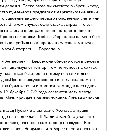
ти депозит. После этого вы сможете выбрать исход 
нство букмекеров предлагают маркетинговые акции 
это удвоение вашего первого пополнения счета или 
т). В таком случае, если ставка сыграет, то вы 
ьги, а если проиграет, но не потеряете ничего. 
Прогнозы и ставки Чтобы выбор ставки на матч был 
ально прибыльным, предлагаем ознакомиться с 
 матч Антверпен — Барселона. 

тч Антверпен — Барселона обновляются в режиме 
ся напрямую от контор. Тем не менее, на сайтах 
т меняться быстрее, а потому незначительно 
здесьПрогноз искусственного интеллекта на матч 
тов букмекеров и статистике команд в последних 
 13 Декабря 2023 года состоится матч между 
. Матч пройдет в рамках турнира Лига чемпионов. 

ь назад Пускай в этом матче Хозяева отправят 
 где она появилась. В Ла лиге какой то ужас, что 
оставляет, наверное сам тренер не вкурсе. Есть 
все знают. Не думаю, что Барсе в гостях повезет. 
