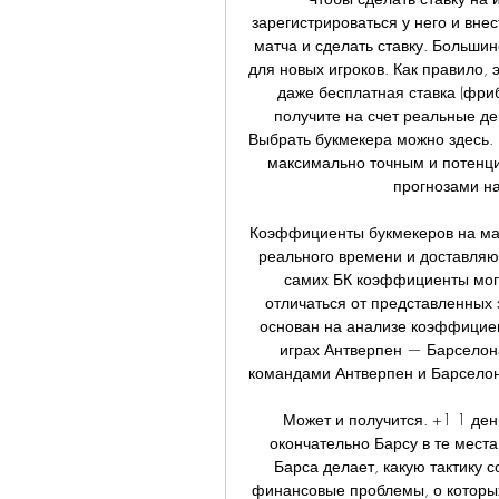
зарегистрироваться у него и внес
матча и сделать ставку. Больши
для новых игроков. Как правило, 
даже бесплатная ставка (фрибе
получите на счет реальные ден
Выбрать букмекера можно здесь. 
максимально точным и потенци
прогнозами на
Коэффициенты букмекеров на ма
реального времени и доставляют
самих БК коэффициенты могу
отличаться от представленных 
основан на анализе коэффициен
играх Антверпен — Барселона
командами Антверпен и Барселона
Может и получится. +1 1 ден
окончательно Барсу в те места,
Барса делает, какую тактику с
финансовые проблемы, о которых 