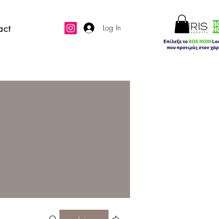
act
Log In