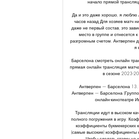
начало прямой трансляци
Да и это даже хорошо, я люблю 
часов назад Для хозяев матч ни
даже не первый состав, это зави
место в группе и отнесется к
разгромным счетом. Антверпен д
я 
Барселона смотреть онлайн тра
прямая онлайн трансляция матча
в сезоне 2023-20
Антверпен — Барселона 13.
Антверпен — Барселона (Группов
онлайн-кинотеатре Ив
Трансляции идут в высоком кач
полного погружения в игру. Коэ
коэффициенты букмекерских к
(самые высокие) коэффициенты н
Чтобы сделать ставку на 