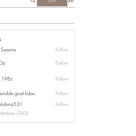
Join
s
a Saxena
Follow
Da
Follow
n 198z
Follow
essible.goat.kdau
Follow
le.goat.kdau
ukdima531
Follow
ma531
Members (243)