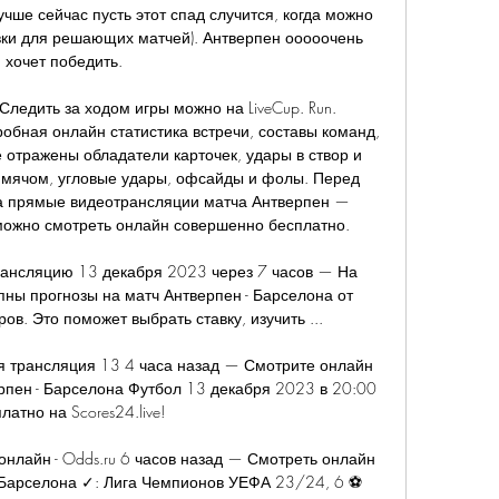
чше сейчас пусть этот спад случится, когда можно 
ки для решающих матчей). Антверпен ооооочень 
хочет победить. 

ледить за ходом игры можно на LiveCup. Run. 
обная онлайн статистика встречи, составы команд, 
 отражены обладатели карточек, удары в створ и 
 мячом, угловые удары, офсайды и фолы. Перед 
а прямые видеотрансляции матча Антверпен — 
можно смотреть онлайн совершенно бесплатно. 

ансляцию 13 декабря 2023 через 7 часов — На 
упны прогнозы на матч Антверпен - Барселона от 
в. Это поможет выбрать ставку, изучить ...

я трансляция 13 4 часа назад — Смотрите онлайн 
пен - Барселона Футбол 13 декабря 2023 в 20:00 
латно на Scores24.live!

онлайн - Odds.ru 6 часов назад — Смотреть онлайн 
 Барселона ✓: Лига Чемпионов УЕФА 23/24, 6 ⚽ 