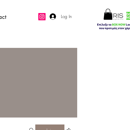
act
Log In