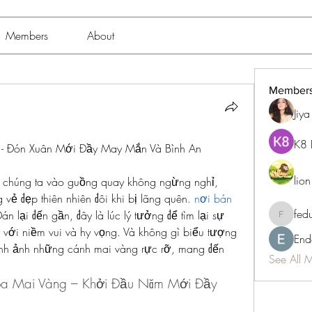
Members
About
Member
Jiy
K8 
 - Đón Xuân Mới Đầy May Mắn Và Bình An
lio
chúng ta vào guồng quay không ngừng nghỉ, 
vẻ đẹp thiên nhiên đôi khi bị lãng quên. 
nơi bán 
fed
n lại đến gần, đây là lúc lý tưởng để tìm lại sự 
fedukdi
với niềm vui và hy vọng. Và không gì biểu tượng 
End
h ảnh những cánh mai vàng rực rỡ, mang đến 
See All 
 Mai Vàng – Khởi Đầu Năm Mới Đầy 