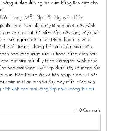
i vàng sẽ đem đến nguồn cảm hứng tích cực cho 
ui.
iệt Trong Mỗi Dịp Tết Nguyên Đán
ia đình Việt Nam đều bày trí hoa tươi, cây cảnh 
h an và phát đạt. Ở miền Bắc, cây đào, cây quất 
ết, còn với người dân miền Nam, hoa mai vàng 
hành biểu tượng không thể thiếu của mùa xuân. 
cánh hoa vàng ươm rực rỡ trong nắng xuân như 
g cho một năm mới đầy thịnh vượng và hạnh phúc.
ảnh hoa mai vàng tuyệt đẹp dưới đây và mang sắc 
a bạn. Đón Tết ấm áp và tràn ngập niềm vui bên 
một năm mới an lành và đầy may mắn. Các bạn 
hình ảnh hoa mai vàng đẹp nhất không thể bỏ 
0 Comments