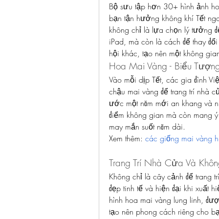
Bộ sưu tập hơn 30+ hình ảnh ho
bạn tận hưởng không khí Tết ng
không chỉ là lựa chọn lý tưởng để
iPad, mà còn là cách để thay đổ
hội khác, tạo nên một không gia
Hoa Mai Vàng - Biểu Tượng
Vào mỗi dịp Tết, các gia đình V
chậu mai vàng để trang trí nhà 
ước một năm mới an khang và nhi
điểm không gian mà còn mang ý n
may mắn suốt năm dài.
Xem thêm: 
các giống mai vàng h
Trang Trí Nhà Cửa Và Khôn
Không chỉ là cây cảnh để trang t
đẹp tinh tế và hiện đại khi xuất 
hình hoa mai vàng lung linh, đượ
tạo nên phong cách riêng cho bạn 