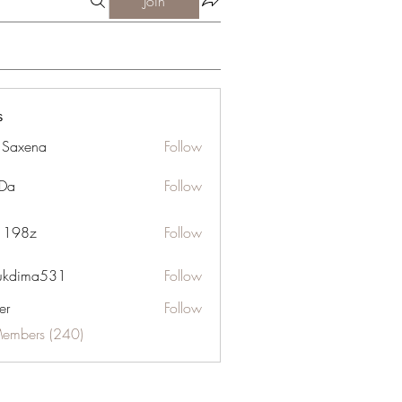
Join
s
a Saxena
Follow
Da
Follow
n 198z
Follow
ukdima531
Follow
ma531
er
Follow
Members (240)