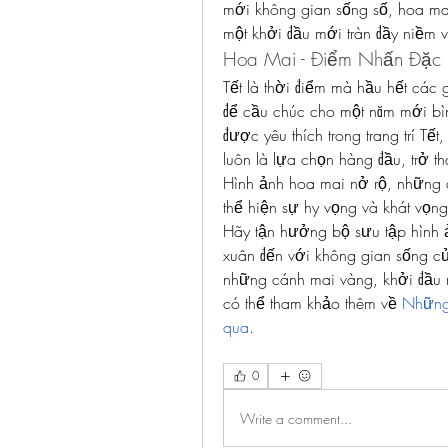
mới không gian sống số, hoa ma
một khởi đầu mới tràn đầy niềm v
Hoa Mai - Điểm Nhấn Đặc B
Tết là thời điểm mà hầu hết các g
để cầu chúc cho một năm mới bìn
được yêu thích trong trang trí T
luôn là lựa chọn hàng đầu, trở t
Hình ảnh hoa mai nở rộ, những 
thể hiện sự hy vọng và khát vọn
Hãy tận hưởng bộ sưu tập hình 
xuân đến với không gian sống củ
những cánh mai vàng, khởi đầu 
có thể tham khảo thêm về 
Những 
qua
.
0
Write a comment...