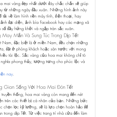
a mai vàng đẹp nhất dưới đây chắc chắn sẽ giúp 
ay từ những ngày đầu xuân. Những hình ảnh này 
 tải về làm hình nền máy tính, điện thoại, hay 
i ảnh đại diện, ảnh bìa Facebook hay các mạng xã 
n số đầy hứng khởi và ngập tràn sắc xuân.
 May Mắn Và Sung Túc Trong Dịp Tết
iệt Nam, đặc biệt là ở miền Nam, đều chọn những 
cửa, đặt ở phòng khách hoặc sân trước với mong 
ều tài lộc. Sắc vàng của hoa mai không chỉ tô 
ghĩa phong thủy, tượng trưng cho phúc lộc và 
iện nay
.
g Gian Sống Với Hoa Mai Đón Tết
rí truyền thống, hoa mai vàng còn mang đến nét 
hiện trên các thiết bị cá nhân của bạn. Những bức 
c chọn lọc kỹ lưỡng, sẽ là lựa chọn hoàn hảo để 
trong dịp Tết. Từ việc trang trí nhà cửa đến làm 