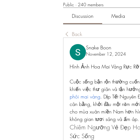
Public
·
240 members
Discussion
Media
Back
Snake Boon
November 12, 2024
Hình Ảnh Hoa Mai Vàng Rực Rỡ
Cuộc sống bận rộn thường cuốn 
khiến việc thư giãn và tận hưởng 
phôi mai vàng
. Dịp Tết Nguyên Đá
cân bằng, khởi đầu một năm mới 
cho mùa xuân miền Nam hơn hìn
không gian tươi sáng và ấm áp.
Chiêm Ngưỡng Vẻ Đẹp Hoa
Sức Sống