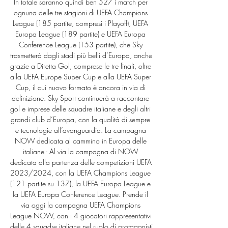
In totale saranno quindi ben 527 i match per 
ognuna delle tre stagioni di UEFA Champions 
League (185 partite, compresi i Playoff), UEFA 
Europa League (189 partite) e UEFA Europa 
Conference League (153 partite), che Sky 
trasmetterà dagli stadi più belli d’Europa, anche 
grazie a Diretta Gol, comprese le tre finali, oltre 
alla UEFA Europe Super Cup e alla UEFA Super 
Cup, il cui nuovo formato è ancora in via di 
definizione. Sky Sport continuerà a raccontare 
gol e imprese delle squadre italiane e degli altri 
grandi club d’Europa, con la qualità di sempre 
e tecnologie all’avanguardia. La campagna 
NOW dedicata al cammino in Europa delle 
italiane - Al via la campagna di NOW 
dedicata alla partenza delle competizioni UEFA 
2023/2024, con la UEFA Champions League 
(121 partite su 137), la UEFA Europa League e 
la UEFA Europa Conference League. Prende il 
via oggi la campagna UEFA Champions 
League NOW, con i 4 giocatori rappresentativi 
delle 4 squadre italiane nel ruolo di protagonisti 