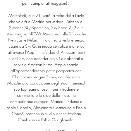
per i campionati maggiori) ...

Mercoledì, alle 21, sarà la volta della Lazio 
che volerà a Madrid per sfidare l’Atletico di 
Simeone(Sky Sport Uno, Sky Sport 252 e in 
streaming su NOW). Mercoledì alle 21 anche 
Newcastle-Milan: il match sarà visibile senza 
uscire da Sky Q, in modo semplice e diretto, 
attraverso l'App Prime Video di Amazon, per i 
clienti Sky con decoder Sky Q e abbonati al 
servizio Amazon Prime. Ampio spazio 
all’approfondimento pre e postpartita con 
Champions League Show, con Federica 
Masolin alla conduzione degli studi insiemeal 
suo top team di ospiti, per introdurre e 
commentare le sfide della massima 
competizione europea. Martedì, insieme a 
Fabio Capello, Alessandro Costacurta e Paolo 
Condò, saranno in studio anche Esteban 
Cambiasso e Fabio Quagliarella. 
