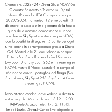
Champions 2023/24 - Diretta Sky e NOW 6a 
Giornata: Palinsesto e Telecronisti - Digital-
News. itRitorna la UEFA Champions League 
2023/2024. Tra martedì 12 e mercoledì 13 
dicembre, la sesta e ultima giornata della fase a 
gironi della massima competizione europea 
sarà live su Sky Sport e in streaming su NOW, 
con la possibilità di seguire 15 partite per ogni 
turno, anche in contemporanea grazie a Diretta 
Gol. Martedì alle 21 due italiane in campo: 
l’Inter a San Siro affronterà la Real Sociedad 
(Sky Sport Uno, Sky Sport 252 e in streaming su 
NOW), mentre il Napoli scenderà in campo al 
Maradona contro i portoghesi del Braga (Sky 
Sport Arena, Sky Sport 253, Sky Sport 4K e in 
streaming su NOW). 

Lazio Atletico Madrid: dove vederla in diretta tv 
e streaming Atl. Madrid. Lazio. 13.12. 12:00. 
ITALIASerie A. Lazio. Inter. 17.12. 11:45. 
Empoli Lazio. Diretta.it Centro Live (disponibile 