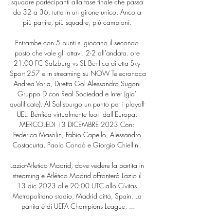
squadre partecipanti alla fase finale che passa 
da 32 a 36, tutte in un girone unico. Ancora 
più partite, più squadre, più campioni. 

Entrambe con 5 punti si giocano il secondo 
posto che vale gli ottavi. 2-2 all'andata. ore 
21:00 FC Salzburg vs SL Benfica diretta Sky 
Sport 257 e in streaming su NOW Telecronaca 
Andrea Voria, Diretta Gol Alessandro Sugoni 
Gruppo D con Real Sociedad e Inter (gia' 
qualificate). Al Salisburgo un punto per i playoff 
UEL. Benfica virtualmente fuori dall'Europa. 
MERCOLEDI 13 DICEMBRE 2023 Con: 
Federica Masolin, Fabio Capello, Alessandro 
Costacurta, Paolo Condò e Giorgio Chiellini. 

Lazio-Atletico Madrid, dove vedere la partita in 
streaming e Atlético Madrid affronterà Lazio il 
13 dic 2023 alle 20:00 UTC allo Cívitas 
Metropolitano stadio, Madrid città, Spain. La 
partita è di UEFA Champions League, ...
