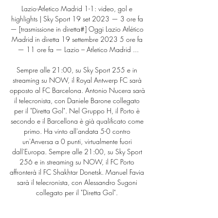
Lazio-Atletico Madrid 1-1: video, gol e 
highlights | Sky Sport 19 set 2023 — 3 ore fa 
— [trasmissione in diretta#] Oggi Lazio Atlético 
Madrid in diretta 19 settembre 2023 5 ore fa 
— 11 ore fa — Lazio – Atletico Madrid ...

Sempre alle 21:00, su Sky Sport 255 e in 
streaming su NOW, il Royal Antwerp FC sarà 
opposto al FC Barcelona. Antonio Nucera sarà 
il telecronista, con Daniele Barone collegato 
per il "Diretta Gol". Nel Gruppo H, il Porto è 
secondo e il Barcellona è già qualificato come 
primo. Ha vinto all'andata 5-0 contro 
un'Anversa a 0 punti, virtualmente fuori 
dall'Europa. Sempre alle 21:00, su Sky Sport 
256 e in streaming su NOW, il FC Porto 
affronterà il FC Shakhtar Donetsk. Manuel Favia 
sarà il telecronista, con Alessandro Sugoni 
collegato per il "Diretta Gol". 

Bayern imbattuto e qualificato come primo. Ha 