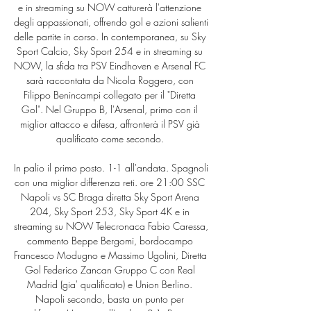
e in streaming su NOW catturerà l'attenzione 
degli appassionati, offrendo gol e azioni salienti 
delle partite in corso. In contemporanea, su Sky 
Sport Calcio, Sky Sport 254 e in streaming su 
NOW, la sfida tra PSV Eindhoven e Arsenal FC 
sarà raccontata da Nicola Roggero, con 
Filippo Benincampi collegato per il "Diretta 
Gol". Nel Gruppo B, l'Arsenal, primo con il 
miglior attacco e difesa, affronterà il PSV già 
qualificato come secondo. 

In palio il primo posto. 1-1 all'andata. Spagnoli 
con una miglior differenza reti. ore 21:00 SSC 
Napoli vs SC Braga diretta Sky Sport Arena 
204, Sky Sport 253, Sky Sport 4K e in 
streaming su NOW Telecronaca Fabio Caressa, 
commento Beppe Bergomi, bordocampo 
Francesco Modugno e Massimo Ugolini, Diretta 
Gol Federico Zancan Gruppo C con Real 
Madrid (gia' qualificato) e Union Berlino. 
Napoli secondo, basta un punto per 