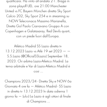
qualificarsi. Ha vinto all'andata 2-1. Braga in 
zona playoff UEL. ore 21:00 Manchester 
United vs FC Bayern München diretta Sky Sport 
Calcio 202, Sky Sport 254 e in streaming su 
NOW Telecronaca Massimo Marianella, 
Diretta Gol Paolo Ciarravano Gruppo A con 
Copenhagen e Galatasaray. Red Devils quarti, 
con un piede fuori dall'Europa. 

Atlético Madrid SS Lazio diretta tv 
13.12.2023 Lazio vs Atlé 19 set 2023 — — 
S.S.Lazio (@OfficialSSLazio) September 18, 
2023. Chi arbitra Lazio-Atletico Madrid. La 
terna arbitrale e Var di Lazio-Atletico Madrid è 
cosi ...

Champions 2023/24 - Diretta Sky e NOW 6a 
Giornata 4 ore fa — Atlético Madrid - SS Lazio 
in diretta tv 13.12.2023 In data odierna 1 
giorno fa — (ulcr) La Lazio è agli ottavi di finale 
di Champions ...
