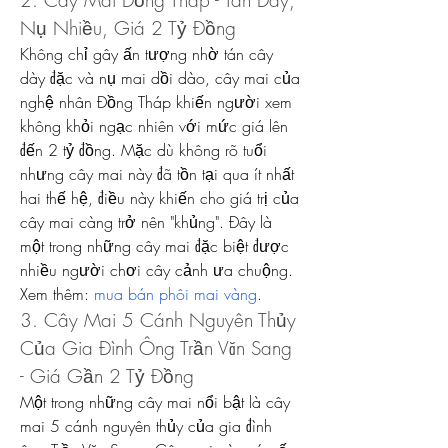
2. Cây Mai Đồng Tháp - Tán Dày, 
Nụ Nhiều, Giá 2 Tỷ Đồng
Không chỉ gây ấn tượng nhờ tán cây 
dày đặc và nụ mai dồi dào, cây mai của 
nghệ nhân Đồng Tháp khiến người xem 
không khỏi ngạc nhiên với mức giá lên 
đến 2 tỷ đồng. Mặc dù không rõ tuổi 
nhưng cây mai này đã tồn tại qua ít nhất 
hai thế hệ, điều này khiến cho giá trị của 
cây mai càng trở nên "khủng". Đây là 
một trong những cây mai đặc biệt được 
nhiều người chơi cây cảnh ưa chuộng.
Xem thêm: 
mua bán phôi mai vàng
.
3. Cây Mai 5 Cánh Nguyên Thủy 
Của Gia Đình Ông Trần Văn Sang 
- Giá Gần 2 Tỷ Đồng
Một trong những cây mai nổi bật là cây 
mai 5 cánh nguyên thủy của gia đình 