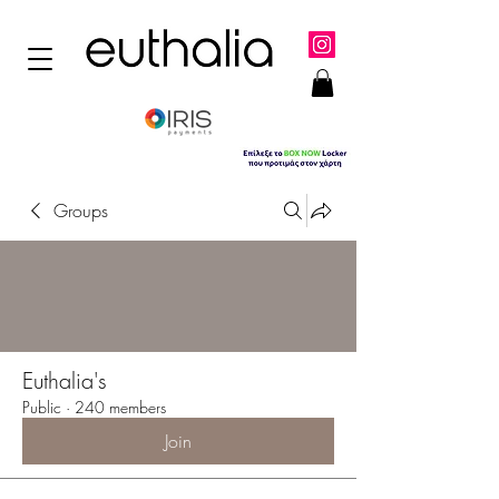
Groups
Euthalia's
Public
·
240 members
Join