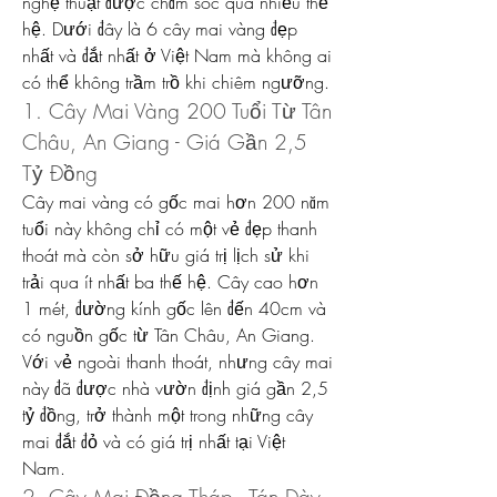
nghệ thuật được chăm sóc qua nhiều thế 
hệ. Dưới đây là 6 cây mai vàng đẹp 
nhất và đắt nhất ở Việt Nam mà không ai 
có thể không trầm trồ khi chiêm ngưỡng.
1. Cây Mai Vàng 200 Tuổi Từ Tân 
Châu, An Giang - Giá Gần 2,5 
Tỷ Đồng
Cây mai vàng có gốc mai hơn 200 năm 
tuổi này không chỉ có một vẻ đẹp thanh 
thoát mà còn sở hữu giá trị lịch sử khi 
trải qua ít nhất ba thế hệ. Cây cao hơn 
1 mét, đường kính gốc lên đến 40cm và 
có nguồn gốc từ Tân Châu, An Giang. 
Với vẻ ngoài thanh thoát, nhưng cây mai 
này đã được nhà vườn định giá gần 2,5 
tỷ đồng, trở thành một trong những cây 
mai đắt đỏ và có giá trị nhất tại Việt 
Nam.