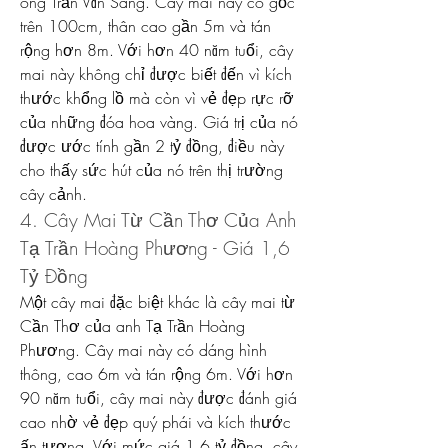
ông Trần Văn Sang. Cây mai này có gốc 
trên 100cm, thân cao gần 5m và tán 
rộng hơn 8m. Với hơn 40 năm tuổi, cây 
mai này không chỉ được biết đến vì kích 
thước khổng lồ mà còn vì vẻ đẹp rực rỡ 
của những đóa hoa vàng. Giá trị của nó 
được ước tính gần 2 tỷ đồng, điều này 
cho thấy sức hút của nó trên thị trường 
cây cảnh.
4. Cây Mai Từ Cần Thơ Của Anh 
Tạ Trần Hoàng Phương - Giá 1,6 
Tỷ Đồng
Một cây mai đặc biệt khác là cây mai từ 
Cần Thơ của anh Tạ Trần Hoàng 
Phương. Cây mai này có dáng hình 
thông, cao 6m và tán rộng 6m. Với hơn 
90 năm tuổi, cây mai này được đánh giá 
cao nhờ vẻ đẹp quý phái và kích thước 
ấn tượng. Với mức giá 1,6 tỷ đồng, cây 