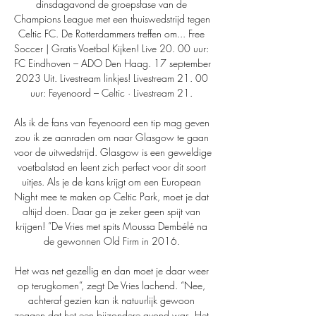
dinsdagavond de groepsfase van de 
Champions League met een thuiswedstrijd tegen 
Celtic FC. De Rotterdammers treffen om... Free 
Soccer | Gratis Voetbal Kijken! Live 20. 00 uur: 
FC Eindhoven – ADO Den Haag. 17 september 
2023 Uit. Livestream linkjes! Livestream 21. 00 
uur: Feyenoord – Celtic · Livestream 21. 

Als ik de fans van Feyenoord een tip mag geven 
zou ik ze aanraden om naar Glasgow te gaan 
voor de uitwedstrijd. Glasgow is een geweldige 
voetbalstad en leent zich perfect voor dit soort 
uitjes. Als je de kans krijgt om een European 
Night mee te maken op Celtic Park, moet je dat 
altijd doen. Daar ga je zeker geen spijt van 
krijgen! ”De Vries met spits Moussa Dembélé na 
de gewonnen Old Firm in 2016. 

Het was net gezellig en dan moet je daar weer 
op terugkomen”, zegt De Vries lachend. “Nee, 
achteraf gezien kan ik natuurlijk gewoon 
zeggen dat het een bijzondere avond was. Het 