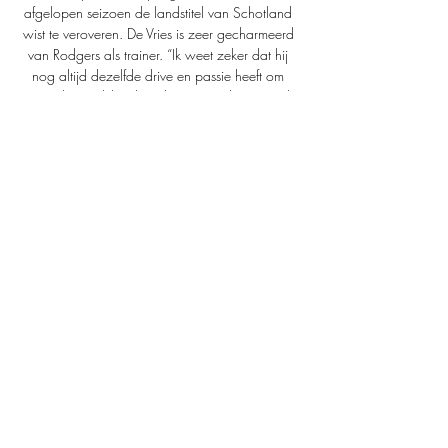
afgelopen seizoen de landstitel van Schotland 
wist te veroveren. De Vries is zeer gecharmeerd 
van Rodgers als trainer. “Ik weet zeker dat hij 
nog altijd dezelfde drive en passie heeft om 
zoveel mogelijk te bereiken met Celtic. Hij wil 
minimaal hetzelfde evenaren als in zijn termijn 
hiervoor. 

(LIVESTREAM) Feyenoord Rotterdam Celtic 
Glasgow kijken live 19 sep 2023 — 14 uur 
geleden — Feyenoord – Celtic op TV en Live 
Streams: waar kan ik het kijken? 
(19/09/2023). Wat kost gokken jou? Stop 
op tijd.

Celtic - Feyenoord op TV en Live Streams: waar 
kan ik het 4 uur geleden — Celtic – Feyenoord 
op TV en Live Streams: waar kan ik het kijken? 
(13/12/2023) De UEFA Champions League-
wedstrijd tussen Celtic en Feyenoord ...