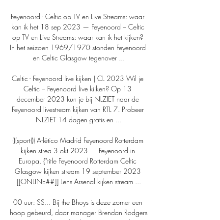
Feyenoord - Celtic op TV en Live Streams: waar 
kan ik het 18 sep 2023 — Feyenoord – Celtic 
op TV en Live Streams: waar kan ik het kijken? 
In het seizoen 1969/1970 stonden Feyenoord 
en Celtic Glasgow tegenover ...

Celtic - Feyenoord live kijken | CL 2023 Wil je 
Celtic – Feyenoord live kijken? Op 13 
december 2023 kun je bij NLZIET naar de 
Feyenoord livestream kijken van RTL 7. Probeer 
NLZIET 14 dagen gratis en ...

(((sport))) Atlético Madrid Feyenoord Rotterdam 
kijken strea 3 okt 2023 — Feyenoord in 
Europa. {"title Feyenoord Rotterdam Celtic 
Glasgow kijken stream 19 september 2023 
[[ONLINE##]] Lens Arsenal kijken stream ...

00 uur: SS... Bij the Bhoys is deze zomer een 
hoop gebeurd, daar manager Brendan Rodgers 