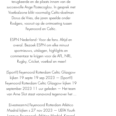
terugkeerde en de plaats innam van de 
succesvolle Ange Postecoglou. In gesprek met 
Voetbalzone blikt voormalig Celtic-doelman 
Dorus de Vries, die jaren speelde onder 
Rodgers, vooruit op de ontmoeting tussen 
Feyenoord en Celtic. 

ESPN Nederland - Voor de fans. Altijd en 
overal. Bezoek ESPN om elke minuut 
sportnieuws, uitslagen, highlights en 
commentaar te krijgen voor de AFL, NRL, 
Rugby, Cricket, voetbal en meer!

(Sport!!) Feyenoord Rotterdam Celtic Glasgow 
kijken 19 septe 19 sep 2023 — (Sport!!) 
Feyenoord Rotterdam Celtic Glasgow kijken 19 
september 2023 11 uur geleden — Het team 
van Arne Slot staat vanavond tegenover het ...

(Livestream-tv) Feyenoord Rotterdam Atlético 
Madrid kijken s 27 nov 2023 — UEFA Youth 
League: Feyenoord - Atlético Madrid. Kanaal 