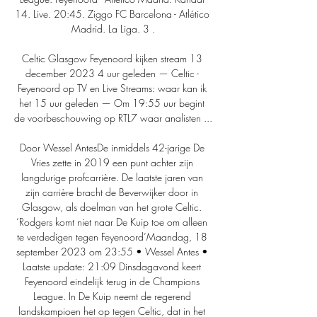
14. Live. 20:45. Ziggo FC Barcelona - Atlético 
Madrid. La Liga. 3 .

Celtic Glasgow Feyenoord kijken stream 13 
december 2023 4 uur geleden — Celtic - 
Feyenoord op TV en Live Streams: waar kan ik 
het 15 uur geleden — Om 19:55 uur begint 
de voorbeschouwing op RTL7 waar analisten ...

Door Wessel AntesDe inmiddels 42-jarige De 
Vries zette in 2019 een punt achter zijn 
langdurige profcarrière. De laatste jaren van 
zijn carrière bracht de Beverwijker door in 
Glasgow, als doelman van het grote Celtic. 
‘Rodgers komt niet naar De Kuip toe om alleen 
te verdedigen tegen Feyenoord’Maandag, 18 
september 2023 om 23:55 • Wessel Antes • 
Laatste update: 21:09 Dinsdagavond keert 
Feyenoord eindelijk terug in de Champions 
League. In De Kuip neemt de regerend 
landskampioen het op tegen Celtic, dat in het 