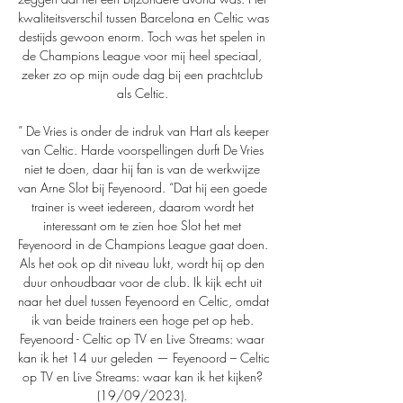
kwaliteitsverschil tussen Barcelona en Celtic was 
destijds gewoon enorm. Toch was het spelen in 
de Champions League voor mij heel speciaal, 
zeker zo op mijn oude dag bij een prachtclub 
als Celtic. 

” De Vries is onder de indruk van Hart als keeper 
van Celtic. Harde voorspellingen durft De Vries 
niet te doen, daar hij fan is van de werkwijze 
van Arne Slot bij Feyenoord. “Dat hij een goede 
trainer is weet iedereen, daarom wordt het 
interessant om te zien hoe Slot het met 
Feyenoord in de Champions League gaat doen. 
Als het ook op dit niveau lukt, wordt hij op den 
duur onhoudbaar voor de club. Ik kijk echt uit 
naar het duel tussen Feyenoord en Celtic, omdat 
ik van beide trainers een hoge pet op heb. 
Feyenoord - Celtic op TV en Live Streams: waar 
kan ik het 14 uur geleden — Feyenoord – Celtic 
op TV en Live Streams: waar kan ik het kijken? 
(19/09/2023). 
