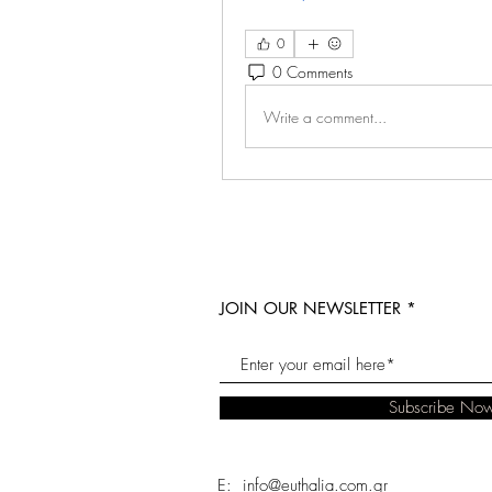
0
0 Comments
Write a comment...
JOIN OUR NEWSLETTER
Subscribe No
E: info@euthalia.com.gr