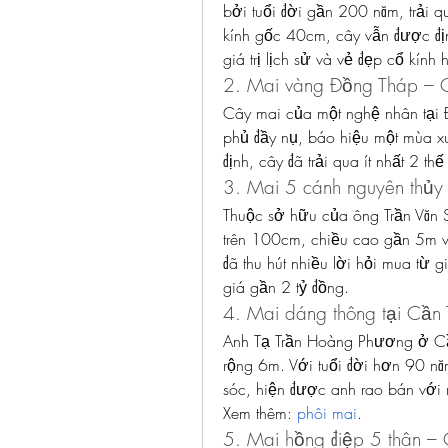
bởi tuổi đời gần 200 năm, trải q
kính gốc 40cm, cây vẫn được địn
giá trị lịch sử và vẻ đẹp cổ kính
2. Mai vàng Đồng Tháp – G
Cây mai của một nghệ nhân tại 
phủ đầy nụ, báo hiệu một mùa xu
định, cây đã trải qua ít nhất 2 t
3. Mai 5 cánh nguyên thủy
Thuộc sở hữu của ông Trần Văn S
trên 100cm, chiều cao gần 5m và
đã thu hút nhiều lời hỏi mua từ 
giá gần 2 tỷ đồng.
4. Mai dáng thông tại Cần 
Anh Tạ Trần Hoàng Phương ở Cầ
rộng 6m. Với tuổi đời hơn 90 năm
sóc, hiện được anh rao bán với 
Xem thêm: 
phôi mai
.
5. Mai hồng điệp 5 thân – 