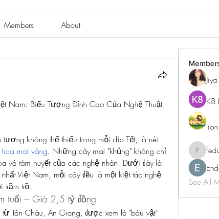
Members
About
Member
Jiy
K8 
iệt Nam: Biểu Tượng Đỉnh Cao Của Nghệ Thuật 
lio
 tượng không thể thiếu trong mỗi dịp Tết, là nét 
fed
 
hoa mai vàng
. Những cây mai "khủng" không chỉ 
fedukdi
hoa và tâm huyết của các nghệ nhân. Dưới đây là 
End
 nhất Việt Nam, mỗi cây đều là một kiệt tác nghệ 
See All 
 trầm trồ.
 tuổi – Giá 2,5 tỷ đồng
từ Tân Châu, An Giang, được xem là "báu vật" 