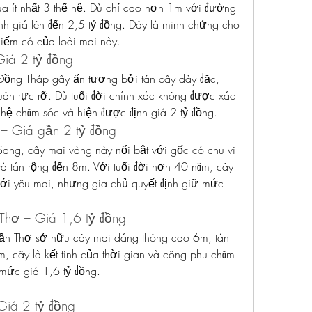
ua ít nhất 3 thế hệ. Dù chỉ cao hơn 1m với đường 
h giá lên đến 2,5 tỷ đồng. Đây là minh chứng cho 
 hiếm có của loài mai này.
iá 2 tỷ đồng
Đồng Tháp gây ấn tượng bởi tán cây dày đặc, 
ân rực rỡ. Dù tuổi đời chính xác không được xác 
hế hệ chăm sóc và hiện được định giá 2 tỷ đồng.
 – Giá gần 2 tỷ đồng
ang, cây mai vàng này nổi bật với gốc có chu vi 
 tán rộng đến 8m. Với tuổi đời hơn 40 năm, cây 
giới yêu mai, nhưng gia chủ quyết định giữ mức 
Thơ – Giá 1,6 tỷ đồng
n Thơ sở hữu cây mai dáng thông cao 6m, tán 
, cây là kết tinh của thời gian và công phu chăm 
mức giá 1,6 tỷ đồng.
Giá 2 tỷ đồng