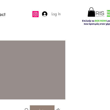
act
Log In