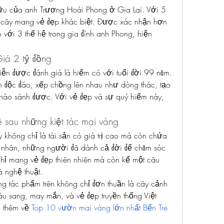
ữu của anh Trương Hoài Phong ở Gia Lai. Với 5 
, cây mang vẻ đẹp khác biệt. Được xác nhận hơn 
với 3 thế hệ trong gia đình anh Phong, hiện 
iá 2 tỷ đồng
n được đánh giá là hiếm có với tuổi đời 99 năm. 
 độc đáo, xếp chồng lên nhau như dòng thác, tạo 
nào sánh được. Với vẻ đẹp và sự quý hiếm này, 
 sau những kiệt tác mai vàng
không chỉ là tài sản có giá trị cao mà còn chứa 
nhân, những người đã dành cả đời để chăm sóc 
hỉ mang vẻ đẹp thiên nhiên mà còn kể một câu 
à nghệ thuật.
 tác phẩm trên không chỉ đơn thuần là cây cảnh 
u sang, may mắn, và vẻ đẹp truyền thống Việt 
 thêm về 
Top 10 vườn mai vàng lớn nhất Bến Tre 