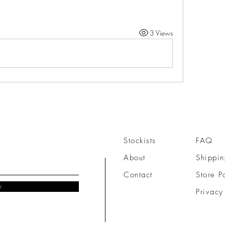
3 Views
Stockists
FAQ
About
Shippin
Contact
Store P
w
Privacy