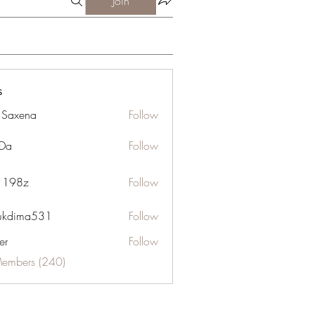
Join
s
a Saxena
Follow
Da
Follow
n 198z
Follow
ukdima531
Follow
ma531
er
Follow
Members (240)