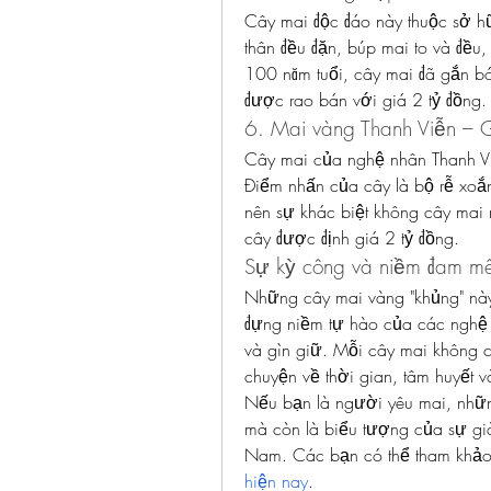
Cây mai độc đáo này thuộc sở h
thân đều đặn, búp mai to và đều
100 năm tuổi, cây mai đã gắn bó 
được rao bán với giá 2 tỷ đồng.
6. Mai vàng Thanh Viễn – G
Cây mai của nghệ nhân Thanh Viễ
Điểm nhấn của cây là bộ rễ xoắn
nên sự khác biệt không cây mai 
cây được định giá 2 tỷ đồng.
Sự kỳ công và niềm đam mê
Những cây mai vàng "khủng" này 
đựng niềm tự hào của các nghệ 
và gìn giữ. Mỗi cây mai không c
chuyện về thời gian, tâm huyết v
Nếu bạn là người yêu mai, những
mà còn là biểu tượng của sự già
Nam. Các bạn có thể tham khảo
hiện nay
.