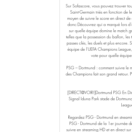
Sur Sofascore, vous pouvez trouver tous
Saint-Germain triés en fonction de l
moyen de suivre le score en direct de 
donc:Découvrez qui a marqué lors d'u
sur quelle équipe domine le match gr
telles que la possession du ballon, les t
passes clés, les duels et plus encore. 
équipe de l'UEFA Champions League
vote pour quelle équipe 
PSG – Dortmund : comment suivre le m
des Champions fait son grand retour. Par
[DIRECT@VOIR!]Dortmund PSG En Dire
Signal Iduna Park stade de Dortmund
League
Regardez PSG - Dortmund en streami
PSG - Dortmund de la 1er journée de
suivre en streaming HD et en direct su