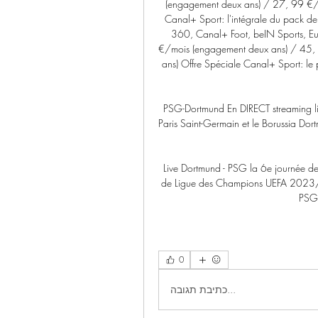
(engagement deux ans) / 27, 99 €/
Canal+ Sport: l'intégrale du pack de
360, Canal+ Foot, beIN Sports, Eur
€/mois (engagement deux ans) / 45,
ans) Offre Spéciale Canal+ Sport: le pa
PSG-Dortmund En DIRECT streaming liv
Paris Saint-Germain et le Borussia Dort
Live Dortmund - PSG la 6e journée de
de Ligue des Champions UEFA 2023/2
PSG 
0
כתיבת תגובה...