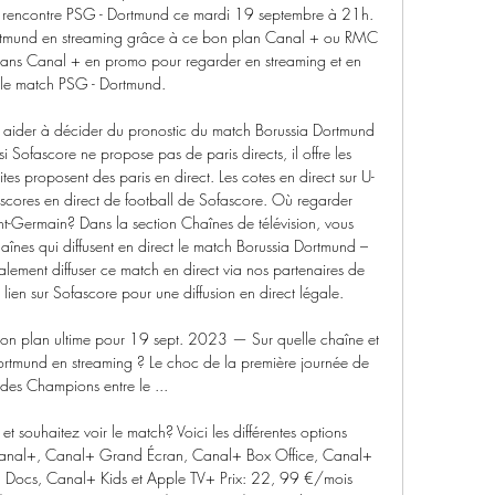
la rencontre PSG - Dortmund ce mardi 19 septembre à 21h. 
tmund en streaming grâce à ce bon plan Canal + ou RMC 
lans Canal + en promo pour regarder en streaming et en 
 le match PSG - Dortmund. 

s aider à décider du pronostic du match Borussia Dortmund 
 Sofascore ne propose pas de paris directs, il offre les 
ites proposent des paris en direct. Les cotes en direct sur U-
s scores en direct de football de Sofascore. Où regarder 
t-Germain? Dans la section Chaînes de télévision, vous 
haînes qui diffusent en direct le match Borussia Dortmund – 
ement diffuser ce match en direct via nos partenaires de 
 lien sur Sofascore pour une diffusion en direct légale. 

on plan ultime pour 19 sept. 2023 — Sur quelle chaîne et 
ortmund en streaming ? Le choc de la première journée de 
 des Champions entre le ...

 souhaitez voir le match? Voici les différentes options 
Canal+, Canal+ Grand Écran, Canal+ Box Office, Canal+ 
 Docs, Canal+ Kids et Apple TV+ Prix: 22, 99 €/mois 