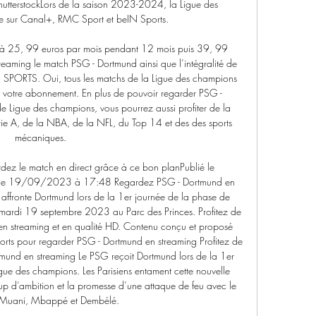
tterstockLors de la saison 2023-2024, la Ligue des 
ée sur Canal+, RMC Sport et beIN Sports. 

à 25, 99 euros par mois pendant 12 mois puis 39, 99 
treaming le match PSG - Dortmund ainsi que l’intégralité de 
SPORTS. Oui, tous les matchs de la Ligue des champions 
a votre abonnement. En plus de pouvoir regarder PSG - 
e Ligue des champions, vous pourrez aussi profiter de la 
rie A, de la NBA, de la NFL, du Top 14 et des des sports 
mécaniques. 

dez le match en direct grâce à ce bon planPublié le 
le 19/09/2023 à 17:48 Regardez PSG - Dortmund en 
ffronte Dortmund lors de la 1er journée de la phase de 
mardi 19 septembre 2023 au Parc des Princes. Profitez de 
en streaming et en qualité HD. Contenu conçu et proposé 
rts pour regarder PSG - Dortmund en streaming Profitez de 
und en streaming Le PSG reçoit Dortmund lors de la 1er 
ue des champions. Les Parisiens entament cette nouvelle 
’ambition et la promesse d’une attaque de feu avec le 
o Muani, Mbappé et Dembélé. 
