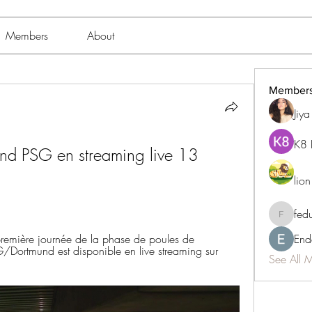
Members
About
Member
Jiy
K8 
nd PSG en streaming live 13 
lio
fed
fedukdi
emière journée de la phase de poules de 
End
ortmund est disponible en live streaming sur 
See All 