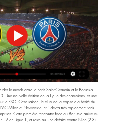
arder le match entre le Paris Saint-Germain et le Borussia 
 Une nouvelle édition de la Ligue des champions, et une 
ur le PSG. Cette saison, le club de la capitale a hérité du 
'AC Milan et Newcastle, et il devra très rapidement tenir 
surprises. Cette première rencontre face au Borussia arrive au 
uilé en Ligue 1, et reste sur une défaite contre Nice (2-3). 
