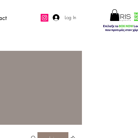
act
Log In