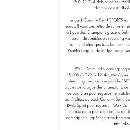
2023-2024 débute ce soir. © Shu
champions est diffus
Le pack Canal + BeIN SPORTS est 
euros. Il vous permettra de suivre en s
la Ligue des Champions grâce à BeIN 
seront disponibles en streaming vi
Dortmund ainsi que tous les matchs d
Premier League, de la Liga, de la Sé
PSG - Dortmund streaming: regar
19/09/2023 à 17:48, Mis à jour 
streaming avec ce bon plan Le PSG a
poules de la Ligue des champions, ce 
ce bon plan pour regarder le match 
par Profitez du pack Canal + BeIN Spo
RMC Sport pour regarder PSG - Dortm
journée de la phase de poules de Lig
campagne européenne avec beaucoup d
trio Kol