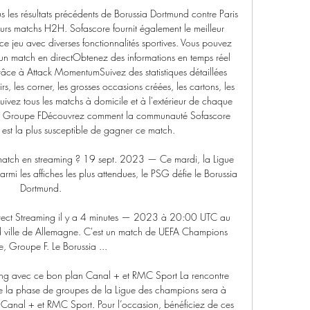
 les résultats précédents de Borussia Dortmund contre Paris 
eurs matchs H2H. Sofascore fournit également le meilleur 
ce jeu avec diverses fonctionnalités sportives. Vous pouvez 
n match en directObtenez des informations en temps réel 
âce à Attack MomentumSuivez des statistiques détaillées 
irs, les corner, les grosses occasions créées, les cartons, les 
Suivez tous les matchs à domicile et à l'extérieur de chaque 
, Groupe FDécouvrez comment la communauté Sofascore 
est la plus susceptible de gagner ce match. 

atch en streaming ? 19 sept. 2023 — Ce mardi, la Ligue 
mi les affiches les plus attendues, le PSG défie le Borussia 
Dortmund.

ct Streaming il y a 4 minutes — 2023 à 20:00 UTC au 
 ville de Allemagne. C'est un match de UEFA Champions 
, Groupe F. Le Borussia ...

ng avec ce bon plan Canal + et RMC Sport La rencontre 
 la phase de groupes de la Ligue des champions sera à 
r Canal + et RMC Sport. Pour l’occasion, bénéficiez de ces 