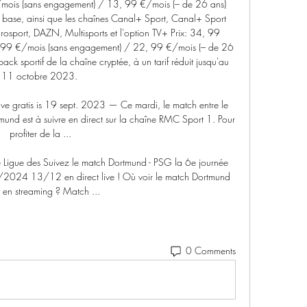
mois (sans engagement) / 13, 99 €/mois (– de 26 ans) 
 base, ainsi que les chaînes Canal+ Sport, Canal+ Sport 
osport, DAZN, Multisports et l'option TV+ Prix: 34, 99 
 99 €/mois (sans engagement) / 22, 99 €/mois (– de 26 
ck sportif de la chaîne cryptée, à un tarif réduit jusqu'au 
11 octobre 2023. 

e gratis is 19 sept. 2023 — Ce mardi, le match entre le 
mund est à suivre en direct sur la chaîne RMC Sport 1. Pour 
profiter de la ...

 Ligue des Suivez le match Dortmund - PSG la 6e journée 
024 13/12 en direct live ! Où voir le match Dortmund 
en streaming ? Match ...
0 Comments