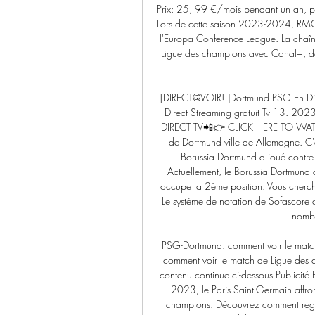
Prix: 25, 99 €/mois pendant un an, 
Lors de cette saison 2023-2024, RMC S
l'Europa Conference League. La chaîne
Ligue des champions avec Canal+, dont 
[DIRECT@VOIR! ]Dortmund PSG En Dir
Direct Streaming gratuit Tv 13. 
DIRECT TV📲👉 CLICK HERE TO WATC
de Dortmund ville de Allemagne. C
Borussia Dortmund a joué contre l
Actuellement, le Borussia Dortmund 
occupe la 2ème position. Vous cherch
Le système de notation de Sofascore a
nombr
PSG-Dortmund: comment voir le match
comment voir le match de Ligue des c
contenu continue ci-dessous Publici
2023, le Paris Saint-Germain affron
champions. Découvrez comment regar