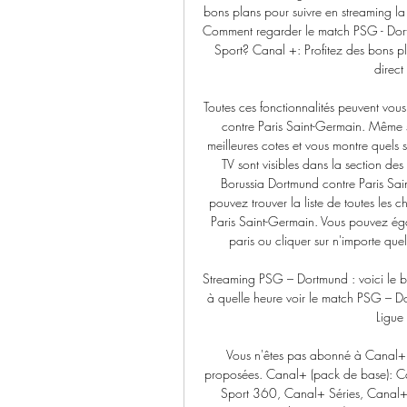
bons plans pour suivre en streaming 
Comment regarder le match PSG - Dor
Sport? Canal +: Profitez des bons p
direct
Toutes ces fonctionnalités peuvent vou
contre Paris Saint-Germain. Même si
meilleures cotes et vous montre quels s
TV sont visibles dans la section de
Borussia Dortmund contre Paris Sain
pouvez trouver la liste de toutes les c
Paris Saint-Germain. Vous pouvez égal
paris ou cliquer sur n'importe quel
Streaming PSG – Dortmund : voici le b
à quelle heure voir le match PSG – D
Ligue
Vous n'êtes pas abonné à Canal+ et
proposées. Canal+ (pack de base): 
Sport 360, Canal+ Séries, Canal+