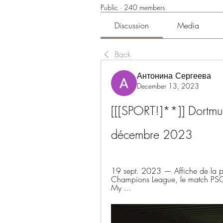
Public
·
240 members
Discussion
Media
Back
Антонина Сергеева
December 13, 2023
[[[SPORT!]**]] Dortmu
décembre 2023
19 sept. 2023 — Affiche de la pr
Champions League, le match PSG/D
My ...