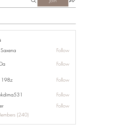
Join
s
a Saxena
Follow
Da
Follow
n 198z
Follow
ukdima531
Follow
ma531
er
Follow
Members (240)