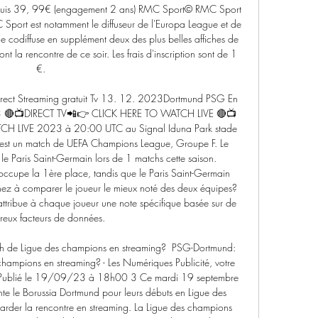
puis 39, 99€ (engagement 2 ans) RMC Sport© RMC Sport 
port est notamment le diffuseur de l'Europa League et de 
 codiffuse en supplément deux des plus belles affiches de 
la rencontre de ce soir. Les frais d'inscription sont de 1 
€. 

ect Streaming gratuit Tv 13. 12. 2023Dortmund PSG En 
2023 🔴📺DIRECT TV📲👉 CLICK HERE TO WATCH LIVE 🔴📺
H LIVE 2023 à 20:00 UTC au Signal Iduna Park stade 
'est un match de UEFA Champions League, Groupe F. Le 
e Paris Saint-Germain lors de 1 matchs cette saison. 
occupe la 1ère place, tandis que le Paris Saint-Germain 
ez à comparer le joueur le mieux noté des deux équipes? 
ttribue à chaque joueur une note spécifique basée sur de 
eux facteurs de données. 

 de Ligue des champions en streaming? ﻿ PSG-Dortmund: 
hampions en streaming? - Les Numériques Publicité, votre 
té Publié le 19/09/23 à 18h00 3 Ce mardi 19 septembre 
te le Borussia Dortmund pour leurs débuts en Ligue des 
der la rencontre en streaming. La Ligue des champions 