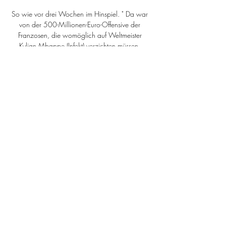
So wie vor drei Wochen im Hinspiel. " Da war 
von der 500-Millionen-Euro-Offensive der 
Franzosen, die womöglich auf Weltmeister 
Kylian Mbappe (Infekt) verzichten müssen, 
herzlich wenig zu sehen. Can setzte mit einem 
eisenharten Zweikampf gegen Neymar früh ein 
Zeichen und will wieder vorangehen. "Gegen 
solche Mannschaften muss man von Anfang an 
zeigen, dass man keine Angst hat", betonte er. 

Wer überträgt PSG gegen BVB live im TV & 
Stream? 18.09.2023 — Borussia Dortmund 
reist zum ersten Champions-League-Spiel der 
Saison 2023/24 nach Paris. Wo wird die 
Partie Paris Saint-Germain gegen den ...

Übertragung Paris Saint-Germain - Borussia 
Dortmund 19.09.2023 — Paris Saint-Germain 
- Borussia Dortmund live im TV, Stream und 
Ticker: Heute startet der BVB in Paris gegen PSG 
in die Champions-League.
