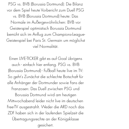
PSG vs. BVB (Borussia Dortmund): Die Bilanz 
vor dem Spiel heute Vorbericht zum Duell PSG 
vs. BVB (Borussia Dortmund) heute: Das 
Normale im Außergewöhnlichen: BVB vor 
Geisterspiel optimistisch Borussia Dortmund 
bemüht sich im Anflug zum Champions-League-
Geisterspiel bei Paris St. Germain um möglichst 
viel Normalität. 

Einen LIVE-TICKER gibt es auf Goal übrigens 
auch - einfach hier entlang. PSG vs. BVB 
(Borussia Dortmund) - Fußball heute live im TV: 
So geht's Zunächst die schlechte Botschaft für 
alle Anhänger der Dortmunder sowie Fans der 
Franzosen: Das Duell zwischen PSG und 
Borussia Dortmund wird am heutigen 
Mittwochabend leider nicht live im deutschen 
Free-TV ausgestrahlt. Weder die ARD noch das 
ZDF haben sich in der laufenden Spielzeit die 
Übertragungsrechte an der Königsklasse 
gesichert. 
