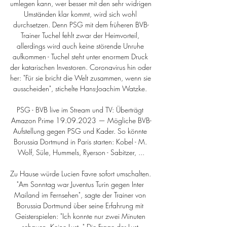
umlegen kann, wer besser mit den sehr widrigen 
Umständen klar kommt, wird sich wohl 
durchsetzen. Denn PSG mit dem früheren BVB-
Trainer Tuchel fehlt zwar der Heimvorteil, 
allerdings wird auch keine störende Unruhe 
aufkommen - Tuchel steht unter enormem Druck 
der katarischen Investoren. Coronavirus hin oder 
her: "Für sie bricht die Welt zusammen, wenn sie 
ausscheiden", stichelte Hans-Joachim Watzke. 

PSG - BVB live im Stream und TV: Überträgt 
Amazon Prime 19.09.2023 — Mögliche BVB-
Aufstellung gegen PSG und Kader. So könnte 
Borussia Dortmund in Paris starten: Kobel - M. 
Wolf, Süle, Hummels, Ryerson - Sabitzer, ...

Zu Hause würde Lucien Favre sofort umschalten. 
"Am Sonntag war Juventus Turin gegen Inter 
Mailand im Fernsehen", sagte der Trainer von 
Borussia Dortmund über seine Erfahrung mit 
Geisterspielen: "Ich konnte nur zwei Minuten 
schauen. Keine Lust. " Die Frage der Lust 