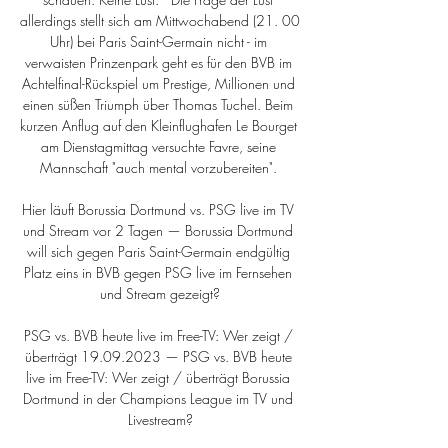
allerdings stellt sich am Mittwochabend (21. 00 
Uhr) bei Paris Saint-Germain nicht - im 
verwaisten Prinzenpark geht es für den BVB im 
Achtelfinal-Rückspiel um Prestige, Millionen und 
einen süßen Triumph über Thomas Tuchel. Beim 
kurzen Anflug auf den Kleinflughafen Le Bourget 
am Dienstagmittag versuchte Favre, seine 
Mannschaft "auch mental vorzubereiten". 

Hier läuft Borussia Dortmund vs. PSG live im TV 
und Stream vor 2 Tagen — Borussia Dortmund 
will sich gegen Paris Saint-Germain endgültig 
Platz eins in BVB gegen PSG live im Fernsehen 
und Stream gezeigt?

PSG vs. BVB heute live im Free-TV: Wer zeigt / 
überträgt 19.09.2023 — PSG vs. BVB heute 
live im Free-TV: Wer zeigt / überträgt Borussia 
Dortmund in der Champions League im TV und 
Livestream?
