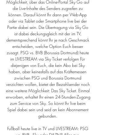
Möglichkeit, über das Online-Portal Sky Go auf 
die Live-Inhalte des Senders zugreifen zu 
können. Darauf könnt Ihr dann per Web-App 
oder via Tablet oder Smartphone live bei der 
Partie dabei sein. Die Übertragung via Sky Go 
ist dabei deckungsgleich mit der im TV, 
dementsprechend könnt Ihr je nach Geschmack 
entscheiden, welche Option Euch besser 
zusagt. PSG vs. BVB (Borussia Dortmund) heute 
im LIVESTREAM via Sky Ticket verfolgen Für 
diejenigen von Euch, die kein Abo bei Sky 
haben, aber keinesfalls auf das Kräftemessen 
zwischen PSG und Borussia Dortmund 
verzichten wollen, bietet der Bezahlsender noch 
eine weitere Möglichkeit: Das Sky Ticket. Einmal 
erworben, erhaltet Ihr einen 24-Stunden-Zugang 
zum Service von Sky. So könnt Ihr live beim 
Spiel dabei sein und seid an kein Abonnement 
gebunden. 

Fußball heute live in TV und LIVESTREAM: PSG 
vs. BVB - Sky oder DAZN? Alles zur 