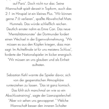
auf Paris". Doch nicht nur das: Seine 
Mannschaft spielt derzeit in Topform, auch das 
2:1 im Hinspiel ist ein kleines Plus. "Wir können 
gerne 7:6 verlieren", spaßte Abwehrchef Mats 
Hummels. Das würde schließlich reichen. 
Deutlich ernster nahm es Emre Can. Das neue 
"Mentalitätsmonster" der Dortmunder fordert 
einen Wechsel in der Eigenwahrnehmung. "Wir 
müssen es aus den Köpfen kriegen, dass man 
sagt: Im Achtelfinale ist für uns meistens Schluss", 
forderte der Nationalspieler im kicker energisch. 
"Wir müssen an uns glauben und als Einheit 
auftreten. 

Sebastian Kehl warnte die Spieler davor, sich 
von der gespenstischen Atmosphäre 
runterziehen zu lassen. "Das ist ganz komisch. 
Das fühlt sich manchmal an wie so ein 
Abschlusstraining", sagte der Lizenzspielerchef: 
"Aber wir sehen uns gewappnet. " Welche 
Mannschaft besser den inneren Schalter 