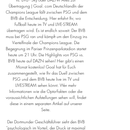
Übertragung | Goal. com DeutschlandIn der 
Champions League fällt zwischen PSG und dem 
BVB die Entscheidung. Hier erfahrt Ihr, wo 
Fußball heute im TV und LIVE-STREAM 
übertragen wird. Es ist endlich soweit: Der BVB 
muss bei PSG ran und kämpft um den Einzug ins 
Viertelfinale der Champions League. Die 
Begegnung im Pariser Prinzenparkstadion startet 
heute um 21 Uhr. Die Highlights von PSG vs. 
BVB heute auf DAZN sehen! Hier gibt's einen 
Monat kostenlos! Goal hat für Euch 
zusammengestellt, wie Ihr das Duell zwischen 
PSG und dem BVB heute live im TV und 
LIVESTREAM sehen könnt. Wer mehr 
Informationen wie die Opta-Fakten oder die 
voraussichtlichen Aufstellungen sehen will, findet 
diese in einem separaten Artikel auf unserer 
Seite. 

Der Dortmunder Geschäftsführer sieht den BVB 
"psychologisch im Vorteil, der Druck ist maximal 