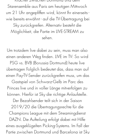
Starensemble aus Paris am heutigen Mittwoch 
um 21 Uhr angepfiffen wird, könnt Ihr einerseits - 
wie bereits erwähnt - auf die TV-Übertragung bei 
Sky zurückgreifen. Alternativ besteht die 
Möglichkeit, die Partie im LIVE-STREAM zu 
sehen. 

Um trotzdem live dabei zu sein, muss man also 
einen anderen Weg finden. LIVE im TV: So wird 
PSG vs. BVB (Borussia Dortmund) heute live 
übertragen Folglich bedeutet das, dass man auf 
einen Pay-TV-Sender zurückgreifen muss, um das 
Gastspiel von Schwarz-Gelb im Parc des 
Princes live und in voller Länge mitverfolgen zu 
können. Hierfür ist Sky die richtige Anlaufstelle. 
Der Bezahlsender teilt sich in der Saison 
2019/20 die Übertragungsrechte für die 
Champions League mit dem Streamingdienst 
DAZN. Die Aufteilung erfolgt dabei mit Hilfe 
eines ausgeklügelten Picking-Systems. Im Fall der 
Partie zwischen Dortmund und Barcelona ist Sky 