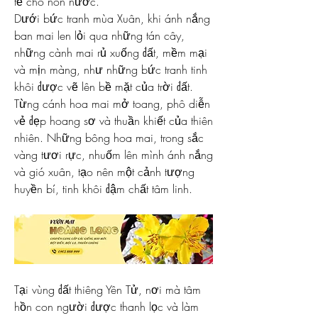
tế cho non nước.
Dưới bức tranh mùa Xuân, khi ánh nắng 
ban mai len lỏi qua những tán cây, 
những cành mai rủ xuống đất, mềm mại 
và mịn màng, như những bức tranh tinh 
khôi được vẽ lên bề mặt của trời đất.
Từng cánh hoa mai mở toang, phô diễn 
vẻ đẹp hoang sơ và thuần khiết của thiên 
nhiên. Những bông hoa mai, trong sắc 
vàng tươi rực, nhuốm lên mình ánh nắng 
và gió xuân, tạo nên một cảnh tượng 
huyền bí, tinh khôi đậm chất tâm linh.
Tại vùng đất thiêng Yên Tử, nơi mà tâm 
hồn con người được thanh lọc và làm 