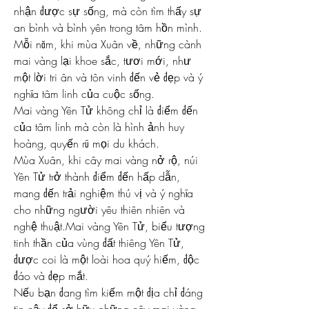
nhận được sự sống, mà còn tìm thấy sự 
an bình và bình yên trong tâm hồn mình.
Mỗi năm, khi mùa Xuân về, những cành 
mai vàng lại khoe sắc, tươi mới, như 
một lời tri ân và tôn vinh đến vẻ đẹp và ý 
nghĩa tâm linh của cuộc sống.
Mai vàng Yên Tử không chỉ là điểm đến 
của tâm linh mà còn là hình ảnh huy 
hoàng, quyến rũ mọi du khách.
Mùa Xuân, khi cây mai vàng nở rộ, núi 
Yên Tử trở thành điểm đến hấp dẫn, 
mang đến trải nghiệm thú vị và ý nghĩa 
cho những người yêu thiên nhiên và 
nghệ thuật.Mai vàng Yên Tử, biểu tượng 
tinh thần của vùng đất thiêng Yên Tử, 
được coi là một loài hoa quý hiếm, độc 
đáo và đẹp mắt.
Nếu bạn đang tìm kiếm một địa chỉ đáng 