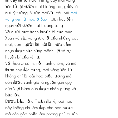
tin cậy để sở hữu những cây mai vàng 
Yên Tử tại vườn mai Hoàng Long, đây là 
nơi lý tưởng. Vườn maiVới câu hỏi 
mai 
vàng yên tử mua ở đâu
 , bạn hãy đến 
ngay với vườn mai Hoàng Long
Và dưới bức tranh huyền bí của mùa 
Xuân và sắc vàng rực rỡ của những cây 
mai, con người lại một lần nữa cảm 
nhận được sức sống mãnh liệt và sự 
huyền bí của vũ trụ.
Với hoa 5 cánh, nở thành chùm, và mùi 
thơm nhẹ đặc trưng, mai vàng Yên Tử 
không chỉ là loài hoa biểu tượng mà 
còn được đánh giá là nguồn gen quý 
của Việt Nam cần được nhân giống và 
bảo tồn.
Được bảo hộ chỉ dẫn địa lý, loài hoa 
này không chỉ làm đẹp cho non nước 
mà còn góp phần làm phong phú di sản 