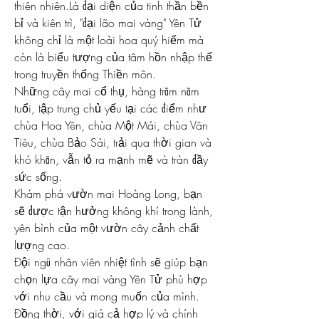
thiên nhiên.Là đại diện của tinh thần bền 
bỉ và kiên trì, "đại lão mai vàng" Yên Tử 
không chỉ là một loài hoa quý hiếm mà 
còn là biểu tượng của tâm hồn nhập thế 
trong truyền thống Thiền môn.
Những cây mai cổ thụ, hàng trăm năm 
tuổi, tập trung chủ yếu tại các điểm như 
chùa Hoa Yên, chùa Một Mái, chùa Vân 
Tiêu, chùa Bảo Sái, trải qua thời gian và 
khó khăn, vẫn tỏ ra mạnh mẽ và tràn đầy 
sức sống.
Khám phá vườn mai Hoàng Long, bạn 
sẽ được tận hưởng không khí trong lành, 
yên bình của một vườn cây cảnh chất 
lượng cao.
Đội ngũ nhân viên nhiệt tình sẽ giúp bạn 
chọn lựa cây mai vàng Yên Tử phù hợp 
với nhu cầu và mong muốn của mình.
Đồng thời, với giá cả hợp lý và chính 