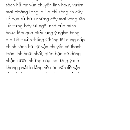
sách hỗ trợ vận chuyển linh hoạt, vườn 
mai Hoàng Long là địa chỉ đáng tin cậy 
để bạn sở hữu những cây mai vàng Yên 
Tử trưng bày tại ngôi nhà của mình 
hoặc làm quà biếu tặng ý nghĩa trong 
dịp Tết truyền thống.Chúng tôi cung cấp 
chính sách hỗ trợ vận chuyển và thanh 
toán linh hoạt nhất, giúp bạn dễ dàng 
nhận được những cây mai ưng ý mà 
không phải lo lắng về các vấn đề vận 
chuyển hay thanh toán.Hãy liên hệ với 
vườn mai Hoàng Long 
nơi bán mai 
vàng
 thông qua thông tin liên hệ để trải 
nghiệm không gian tuyệt vời và sở hữu 
những bức tranh xuân tươi sáng từ 
những cây mai vàng Yên Tử trăm tuổi.
Liên Hệ: Điện thoại/Zalo: 0905 888 
999 – 0799 888 999 – 