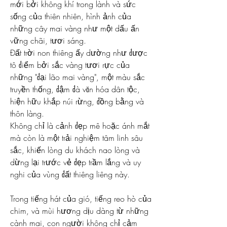
mới bởi không khí trong lành và sức 
sống của thiên nhiên, hình ảnh của 
những cây mai vàng như một dấu ấn 
vững chãi, tươi sáng.
Đất trời non thiêng ấy dường như được 
tô điểm bởi sắc vàng tươi rực của 
những "đại lão mai vàng", một màu sắc 
truyền thống, đậm đà văn hóa dân tộc, 
hiện hữu khắp núi rừng, đồng bằng và 
thôn làng.
Không chỉ là cảnh đẹp mê hoặc ánh mắt 
mà còn là một trải nghiệm tâm linh sâu 
sắc, khiến lòng du khách nao lòng và 
dừng lại trước vẻ đẹp trầm lắng và uy 
nghi của vùng đất thiêng liêng này.
Trong tiếng hát của gió, tiếng reo hò của 
chim, và mùi hương dịu dàng từ những 
cành mai, con người không chỉ cảm 