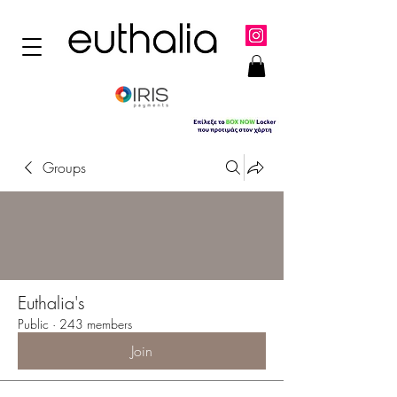
Groups
Euthalia's
Public
·
243 members
Join