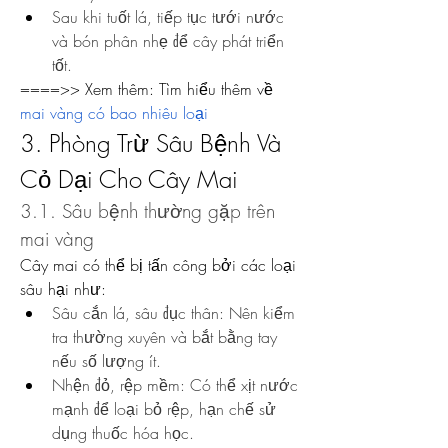
Sau khi tuốt lá, tiếp tục tưới nước 
và bón phân nhẹ để cây phát triển 
tốt.
====>> Xem thêm: Tìm hiểu thêm về 
mai vàng có bao nhiêu loại
3. Phòng Trừ Sâu Bệnh Và 
Cỏ Dại Cho Cây Mai
3.1. Sâu bệnh thường gặp trên 
mai vàng
Cây mai có thể bị tấn công bởi các loại 
sâu hại như:
Sâu cắn lá, sâu đục thân: Nên kiểm 
tra thường xuyên và bắt bằng tay 
nếu số lượng ít.
Nhện đỏ, rệp mềm: Có thể xịt nước 
mạnh để loại bỏ rệp, hạn chế sử 
dụng thuốc hóa học.