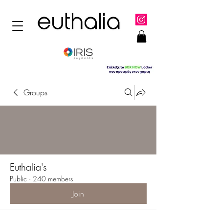
Groups
Euthalia's
Public
·
240 members
Join