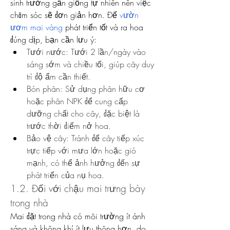
sinh trưởng gần giống tự nhiên nên việc 
chăm sóc sẽ đơn giản hơn. Để 
vườn 
ươm mai vàng
 phát triển tốt và ra hoa 
đúng dịp, bạn cần lưu ý:
Tưới nước: Tưới 2 lần/ngày vào 
sáng sớm và chiều tối, giúp cây duy 
trì độ ẩm cần thiết.
Bón phân: Sử dụng phân hữu cơ 
hoặc phân NPK để cung cấp 
dưỡng chất cho cây, đặc biệt là 
trước thời điểm nở hoa.
Bảo vệ cây: Tránh để cây tiếp xúc 
trực tiếp với mưa lớn hoặc gió 
mạnh, có thể ảnh hưởng đến sự 
phát triển của nụ hoa.
1.2. Đối với chậu mai trưng bày 
trong nhà
Mai đặt trong nhà có môi trường ít ánh 
sáng và không khí ít lưu thông hơn, do 