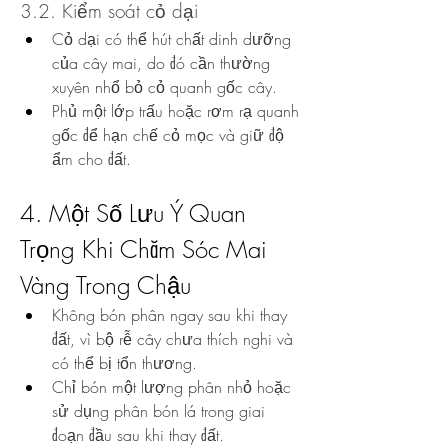
3.2. Kiểm soát cỏ dại
Cỏ dại có thể hút chất dinh dưỡng 
của cây mai, do đó cần thường 
xuyên nhổ bỏ cỏ quanh gốc cây.
Phủ một lớp trấu hoặc rơm rạ quanh 
gốc để hạn chế cỏ mọc và giữ độ 
ẩm cho đất.
4. Một Số Lưu Ý Quan 
Trọng Khi Chăm Sóc Mai 
Vàng Trong Chậu
Không bón phân ngay sau khi thay 
đất, vì bộ rễ cây chưa thích nghi và 
có thể bị tổn thương.
Chỉ bón một lượng phân nhỏ hoặc 
sử dụng phân bón lá trong giai 
đoạn đầu sau khi thay đất.