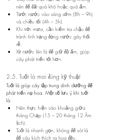
nên để đất quá khô hoặc quá ẩm.
Tưới nước vào sáng sớm (8h – 9h) 
và chiều tối (4h – 5h).
Khi trời mưa, cần kiểm tra chậu để 
tránh tình trạng đọng nước gây thối 
rễ.
Xịt nước lên lá để giữ độ ẩm, giúp 
cây phát triển tốt hơn.
2.5. Tuốt lá mai đúng kỹ thuật
Tuốt lá giúp cây tập trung dinh dưỡng để 
phát triển nụ hoa. Một số lưu ý khi tuốt 
lá:
Nên thực hiện vào khoảng giữa 
tháng Chạp (15 – 20 tháng 12 Âm 
lịch).
Tuốt lá nhanh gọn, không để sót lá 
để cây kích thích ra hoa đều.