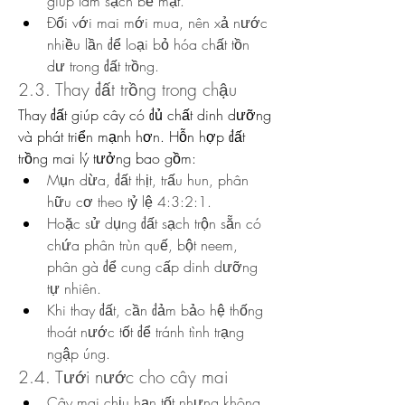
giúp làm sạch bề mặt.
Đối với mai mới mua, nên xả nước 
nhiều lần để loại bỏ hóa chất tồn 
dư trong đất trồng.
2.3. Thay đất trồng trong chậu
Thay đất giúp cây có đủ chất dinh dưỡng 
và phát triển mạnh hơn. Hỗn hợp đất 
trồng mai lý tưởng bao gồm:
Mụn dừa, đất thịt, trấu hun, phân 
hữu cơ theo tỷ lệ 4:3:2:1.
Hoặc sử dụng đất sạch trộn sẵn có 
chứa phân trùn quế, bột neem, 
phân gà để cung cấp dinh dưỡng 
tự nhiên.
Khi thay đất, cần đảm bảo hệ thống 
thoát nước tốt để tránh tình trạng 
ngập úng.
2.4. Tưới nước cho cây mai
Cây mai chịu hạn tốt nhưng không 