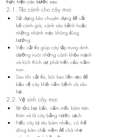
thực hiện các bước sau:
2.1. Tỉa cành cho cây mai
Sử dụng kéo chuyên dụng để cắt 
bỏ cành già, cành sâu bệnh hoặc 
những nhánh mọc không đúng 
hướng.
Việc cắt tỉa giúp cây tập trung dinh 
dưỡng nuôi những cành khỏe mạnh 
và kích thích sự phát triển của mầm 
non.
Sau khi cắt tỉa, bôi keo liền sẹo để 
bảo vệ cây khỏi nấm bệnh và sâu 
hại.
2.2. Vệ sinh cây mai
Xịt rửa bụi bẩn, nấm mốc bám trên 
thân và lá cây bằng nước sạch.
Nếu cây bị rêu bám nhiều, có thể 
dùng bàn chải mềm để chà nhẹ 