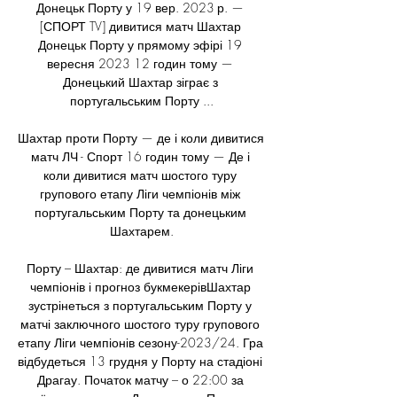
Донецьк Порту у 19 вер. 2023 р. — 
[СПОРТ TV] дивитися матч Шахтар 
Донецьк Порту у прямому эфірі 19 
вересня 2023 12 годин тому — 
Донецький Шахтар зіграє з 
португальським Порту ...

Шахтар проти Порту — де і коли дивитися 
матч ЛЧ - Спорт 16 годин тому — Де і 
коли дивитися матч шостого туру 
групового етапу Ліги чемпіонів між 
португальським Порту та донецьким 
Шахтарем.

Порту – Шахтар: де дивитися матч Ліги 
чемпіонів і прогноз букмекерівШахтар 
зустрінеться з португальським Порту у 
матчі заключного шостого туру групового 
етапу Ліги чемпіонів сезону-2023/24. Гра 
відбудеться 13 грудня у Порту на стадіоні 
Драгау. Початок матчу – о 22:00 за 