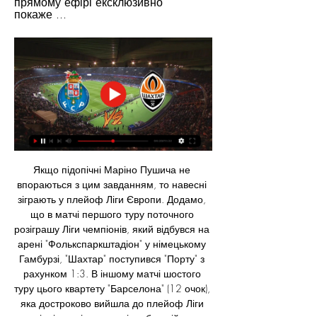
прямому ефірі ексклюзивно 
покаже ...
Якщо підопічні Маріно Пушича не 
впораються з цим завданням, то навесні 
зіграють у плейоф Ліги Європи. Додамо, 
що в матчі першого туру поточного 
розіграшу Ліги чемпіонів, який відбувся на 
арені "Фолькспаркштадіон" у німецькому 
Гамбурзі, "Шахтар" поступився "Порту" з 
рахунком 1:3. В іншому матчі шостого 
туру цього квартету "Барселона" (12 очок), 
яка достроково вийшла до плейоф Ліги 