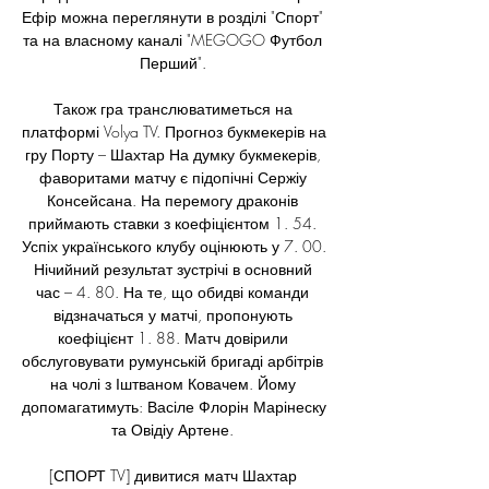
Ефір можна переглянути в розділі "Спорт" 
та на власному каналі "MEGOGO Футбол 
Перший". 

Також гра транслюватиметься на 
платформі Volya TV. Прогноз букмекерів на 
гру Порту – Шахтар На думку букмекерів, 
фаворитами матчу є підопічні Сержіу 
Консейсана. На перемогу драконів 
приймають ставки з коефіцієнтом 1. 54. 
Успіх українського клубу оцінюють у 7. 00. 
Нічийний результат зустрічі в основний 
час – 4. 80. На те, що обидві команди 
відзначаться у матчі, пропонують 
коефіцієнт 1. 88. Матч довірили 
обслуговувати румунській бригаді арбітрів 
на чолі з Іштваном Ковачем. Йому 
допомагатимуть: Васіле Флорін Марінеску 
та Овідіу Артене. 

[СПОРТ TV] дивитися матч Шахтар 