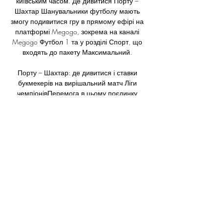
київським часом. Де дивитися Порту – 
Шахтар Шанувальники футболу мають 
змогу подивитися гру в прямому ефірі на 
платформі Megogo, зокрема на каналі 
Megogo Футбол 1 та у розділі Спорт, що 
входять до пакету Максимальний. 

Порту – Шахтар: де дивитися і ставки 
букмекерів на вирішальний матч Ліги 
чемпіонівПеремога в цьому поєдинку 
дозволить "гірникам" вийти до плейоф Ліги 
чемпіонів. У середу, 13 грудня, донецький 
"Шахтар" зіграє проти португальського 
"Порту" в матчі заключного 6-го туру 
групового етапу Ліги чемпіонів 
сезону-2023/24. Поєдинок відбудеться 
на стадіоні "Ештадіу ду Драгау" в місті 
Порту. Стартовий свисток пролунає о 
22:00 за київським часом. 

Перед останнім туром "Шахтар" з 9 
очками посідає третє місце в групі H. 