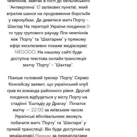
чемпіонів, завітає в гості до бельгійського 
"Антверпена" (0 залікових пунктів), який 
втратив шанси на продовження боротьби 
у єврокубках. Де дивитися матч Порту – 
Шахтар На території України поєдинок 6-
го туру групового раунду Ліги чемпіонів 
між "Порту" та "Шахтарем" у прямому 
ефірі ексклюзивно покаже медіасервіс 
MEGOGO. На нашому сайті буде 
доступна текстова онлайн-трансляція 
матчу "Порту" – "Шахтар". 

Пізніше головний тренер "Порту" Сержіо 
Консейсау заявил, що український клуб 
грав як команда районного рівня. Другий 
поєдинок відбудеться у місту Порту на 
стадіоні "Ештадіу ду Драгау". Початок 
матчу — 22:00 за київським часом. 
Українські вболівальники зможуть 
побачити матч "Порту" та "Шахтаря" у 
прямій трансляції. Він буде доступний на 
медіасервісі Megogo за передплатами 