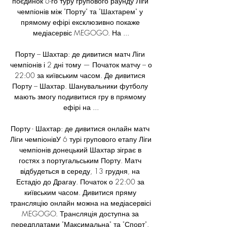
поєдинок 6-го туру групового раунду Ліги 
чемпіонів між "Порту" та "Шахтарем" у 
прямому ефірі ексклюзивно покаже 
медіасервіс MEGOGO. На ...

Порту – Шахтар: де дивитися матч Ліги 
чемпіонів і 2 дні тому — Початок матчу – о 
22:00 за київським часом. Де дивитися 
Порту – Шахтар. Шанувальники футболу 
мають змогу подивитися гру в прямому 
ефірі на ...

Порту - Шахтар: де дивитися онлайн матч 
Ліги чемпіонівУ 6 турі групового етапу Ліги 
чемпіонів донецький Шахтар зіграє в 
гостях з португальським Порту. Матч 
відбудеться в середу, 13 грудня, на 
Естадіо до Драгау. Початок о 22:00 за 
київським часом. Дивитися пряму 
трансляцію онлайн можна на медіасервісі 
MEGOGO. Трансляція доступна за 
передплатами "Максимальна" та "Спорт". 