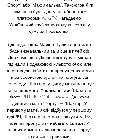
"Спорт" або "Максимальна". Також гра Ліги 
чемпіонів буде доступна абонентам 
платформи Volia TV. Нагадаємо, 
Український клуб запропонував солідну 
суму за Піхальонка. 

Для підопічних Маріно Пушича цей матч 
буде визначальним за місце в плей-оф 
Ліги чемпіонів. До шостого туру команди 
підійшли з однаковою кількістю очок, але 
за різницею забитих та пропущених м’ячів 
й за особистою зустріччю португальці 
попереду. "Шахтар" у цьому матчі влаштує 
лише перемога. Уболівальники "Шахтаря". 
Фото: REUTERS/Cathrin Mueller Де і коли 
дивитися матч "Порту" — "Шахтар" У 
першому матчі, який відбувся у першому 
турі ЛЧ, "Шахтар" програв з рахунком 1:3, 
але міг пропустити набагато більше. У 
певних моментах здавалося, що "Порту" 
грається з гірниками. 
