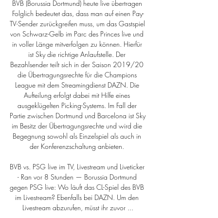
BVB (Borussia Dortmund) heute live übertragen 
Folglich bedeutet das, dass man auf einen Pay-
TV-Sender zurückgreifen muss, um das Gastspiel 
von Schwarz-Gelb im Parc des Princes live und 
in voller Länge mitverfolgen zu können. Hierfür 
ist Sky die richtige Anlaufstelle. Der 
Bezahlsender teilt sich in der Saison 2019/20 
die Übertragungsrechte für die Champions 
League mit dem Streamingdienst DAZN. Die 
Aufteilung erfolgt dabei mit Hilfe eines 
ausgeklügelten Picking-Systems. Im Fall der 
Partie zwischen Dortmund und Barcelona ist Sky 
im Besitz der Übertragungsrechte und wird die 
Begegnung sowohl als Einzelspiel als auch in 
der Konferenzschaltung anbieten. 

BVB vs. PSG live im TV, Livestream und Liveticker 
- Ran vor 8 Stunden — Borussia Dortmund 
gegen PSG live: Wo läuft das CL-Spiel des BVB 
im Livestream? Ebenfalls bei DAZN. Um den 
Livestream abzurufen, müsst ihr zuvor ...
