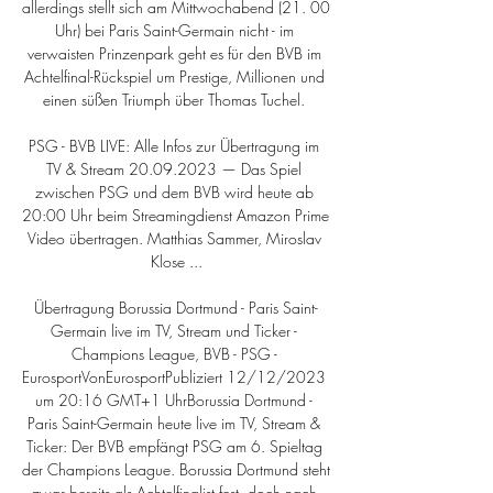
allerdings stellt sich am Mittwochabend (21. 00 
Uhr) bei Paris Saint-Germain nicht - im 
verwaisten Prinzenpark geht es für den BVB im 
Achtelfinal-Rückspiel um Prestige, Millionen und 
einen süßen Triumph über Thomas Tuchel. 

PSG - BVB LIVE: Alle Infos zur Übertragung im 
TV & Stream 20.09.2023 — Das Spiel 
zwischen PSG und dem BVB wird heute ab 
20:00 Uhr beim Streamingdienst Amazon Prime 
Video übertragen. Matthias Sammer, Miroslav 
Klose ...

Übertragung Borussia Dortmund - Paris Saint-
Germain live im TV, Stream und Ticker - 
Champions League, BVB - PSG - 
EurosportVonEurosportPubliziert 12/12/2023 
um 20:16 GMT+1 UhrBorussia Dortmund - 
Paris Saint-Germain heute live im TV, Stream & 
Ticker: Der BVB empfängt PSG am 6. Spieltag 
der Champions League. Borussia Dortmund steht 
zwar bereits als Achtelfinalist fest, doch nach 