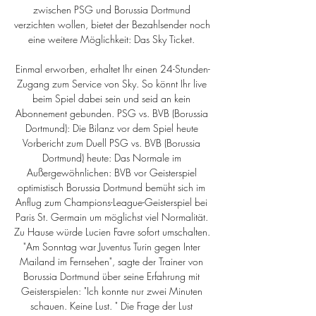
zwischen PSG und Borussia Dortmund 
verzichten wollen, bietet der Bezahlsender noch 
eine weitere Möglichkeit: Das Sky Ticket. 

Einmal erworben, erhaltet Ihr einen 24-Stunden-
Zugang zum Service von Sky. So könnt Ihr live 
beim Spiel dabei sein und seid an kein 
Abonnement gebunden. PSG vs. BVB (Borussia 
Dortmund): Die Bilanz vor dem Spiel heute 
Vorbericht zum Duell PSG vs. BVB (Borussia 
Dortmund) heute: Das Normale im 
Außergewöhnlichen: BVB vor Geisterspiel 
optimistisch Borussia Dortmund bemüht sich im 
Anflug zum Champions-League-Geisterspiel bei 
Paris St. Germain um möglichst viel Normalität. 
Zu Hause würde Lucien Favre sofort umschalten. 
"Am Sonntag war Juventus Turin gegen Inter 
Mailand im Fernsehen", sagte der Trainer von 
Borussia Dortmund über seine Erfahrung mit 
Geisterspielen: "Ich konnte nur zwei Minuten 
schauen. Keine Lust. " Die Frage der Lust 