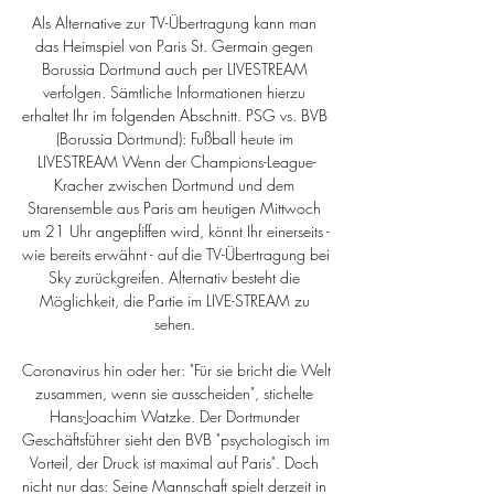
Als Alternative zur TV-Übertragung kann man 
das Heimspiel von Paris St. Germain gegen 
Borussia Dortmund auch per LIVESTREAM 
verfolgen. Sämtliche Informationen hierzu 
erhaltet Ihr im folgenden Abschnitt. PSG vs. BVB 
(Borussia Dortmund): Fußball heute im 
LIVESTREAM Wenn der Champions-League-
Kracher zwischen Dortmund und dem 
Starensemble aus Paris am heutigen Mittwoch 
um 21 Uhr angepfiffen wird, könnt Ihr einerseits - 
wie bereits erwähnt - auf die TV-Übertragung bei 
Sky zurückgreifen. Alternativ besteht die 
Möglichkeit, die Partie im LIVE-STREAM zu 
sehen. 

Coronavirus hin oder her: "Für sie bricht die Welt 
zusammen, wenn sie ausscheiden", stichelte 
Hans-Joachim Watzke. Der Dortmunder 
Geschäftsführer sieht den BVB "psychologisch im 
Vorteil, der Druck ist maximal auf Paris". Doch 
nicht nur das: Seine Mannschaft spielt derzeit in 