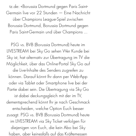
tz.de: «Borussia Dortmund gegen Paris Saint-
Germain live vor 22 Stunden — Eine Nachricht 
über Champions League-Spiel zwischen 
Borussia Dortmund, Borussia Dortmund gegen 
Paris Saint-Germain und über Champions ...

PSG vs. BVB (Borussia Dortmund) heute im 
LIVESTREAM bei Sky Go sehen Wer Kunde bei 
Sky ist, hat alternativ zur Übertragung im TV die 
Möglichkeit, über das Online-Portal Sky Go auf 
die Live-Inhalte des Senders zugreifen zu 
können. Darauf könnt Ihr dann per Web-App 
oder via Tablet oder Smartphone live bei der 
Partie dabei sein. Die Übertragung via Sky Go 
ist dabei deckungsgleich mit der im TV, 
dementsprechend könnt Ihr je nach Geschmack 
entscheiden, welche Option Euch besser 
zusagt. PSG vs. BVB (Borussia Dortmund) heute 
im LIVESTREAM via Sky Ticket verfolgen Für 
diejenigen von Euch, die kein Abo bei Sky 
haben, aber keinesfalls auf das Kräftemessen 