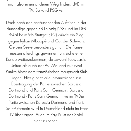
man also einen anderen Weg finden. LIVE im 
TV: So wird PSG vs. 

Doch nach den enttäuschenden Auftritten in der 
Bundesliga gegen RB Leipzig (2:3) und im DFB-
Pokal beim VfB Stuttgat (0:2) würde ein Sieg 
gegen Kylian Mbappé und Co. der Schwarz-
Gelben Seele besonders gut tun. Die Pariser 
müssen allerdings gewinnen, um siche eine 
Runde weiterzukommen, da sowohl Newcastle 
United als auch der AC Mailand nur zwei 
Punkte hinter dem französischen Hauptstadt-Klub 
liegen. Hier gibt es alle Informationen zur 
Übertragung der Partie zwischen Borussia 
Dortmund und Paris Saint-Germain. Borussia 
Dortmund - Paris Saint-Germain live im TVDie 
Partie zwischen Borussia Dortmund und Paris 
Saint-Germain wird in Deutschland nicht im Free-
TV übertragen. Auch im Pay-TV ist das Spiel 
nicht zu sehen. 
