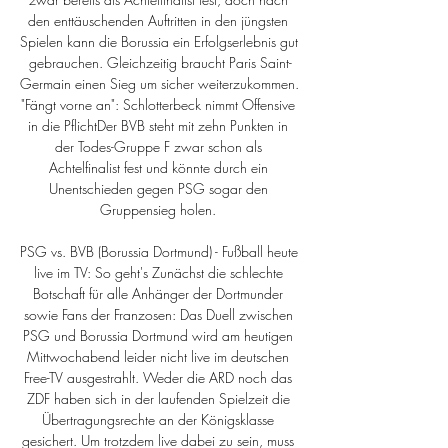
den enttäuschenden Auftritten in den jüngsten 
Spielen kann die Borussia ein Erfolgserlebnis gut 
gebrauchen. Gleichzeitig braucht Paris Saint-
Germain einen Sieg um sicher weiterzukommen. 
"Fängt vorne an": Schlotterbeck nimmt Offensive 
in die PflichtDer BVB steht mit zehn Punkten in 
der Todes-Gruppe F zwar schon als 
Achtelfinalist fest und könnte durch ein 
Unentschieden gegen PSG sogar den 
Gruppensieg holen. 

PSG vs. BVB (Borussia Dortmund) - Fußball heute 
live im TV: So geht's Zunächst die schlechte 
Botschaft für alle Anhänger der Dortmunder 
sowie Fans der Franzosen: Das Duell zwischen 
PSG und Borussia Dortmund wird am heutigen 
Mittwochabend leider nicht live im deutschen 
Free-TV ausgestrahlt. Weder die ARD noch das 
ZDF haben sich in der laufenden Spielzeit die 
Übertragungsrechte an der Königsklasse 
gesichert. Um trotzdem live dabei zu sein, muss 