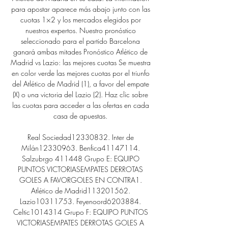
para apostar aparece más abajo junto con las 
cuotas 1×2 y los mercados elegidos por 
nuestros expertos. Nuestro pronóstico 
seleccionado para el partido Barcelona 
ganará ambas mitades Pronóstico Atlético de 
Madrid vs Lazio: las mejores cuotas Se muestra 
en color verde las mejores cuotas por el triunfo 
del Atlético de Madrid (1), a favor del empate 
(X) o una victoria del Lazio (2). Haz clic sobre 
las cuotas para acceder a las ofertas en cada 
casa de apuestas. 

Real Sociedad12330832. Inter de 
Milán12330963. Benfica41147114. 
Salzubrgo 411448 Grupo E: EQUIPO 
PUNTOS VICTORIASEMPATES DERROTAS 
GOLES A FAVORGOLES EN CONTRA1. 
Atlético de Madrid113201562. 
Lazio10311753. Feyenoord6203884. 
Celtic1014314 Grupo F: EQUIPO PUNTOS 
VICTORIASEMPATES DERROTAS GOLES A 