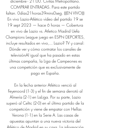
diciembre - 21:00. Cívitas Metropolitano. 
COMPRAR ENTRADAS. Para este partido 
faltan. 0días21horas39mins0seg. (((EN VIVO))) 
En vivo Lazio-Atlético vídeo del partido 19 se 
19 sept 2023 — hace 6 horas — Cobertura 
en vivo de Lazio vs. Atletico Madrid Uefa 
Champions League juego en ESPN DEPORTES, 
incluye resultados en vivo,... Lazio? TV y canal: 
Dónde ver y cómo contratar los canales de 
televisiónAl igual que ha pasado en estas 
últimas campaña, la Liga de Campeones es 
una competición que es exclusivamente de 
pago en España. 

En la fecha anterior Atlético venció al 
Feyenoord (1-3) y el fin de semana derrotó al 
Almería (2-1) en LaLiga. Por su parte, Lazio 
superó al Celtic (2-0) en el último partido de la 
competición y viene de empatar con Hellas 
Verona (1-1) en la Serie A. Las casas de 
apuestas apuntan a una nueva victoria del 
Atlético de Madrid en su casa. La información 