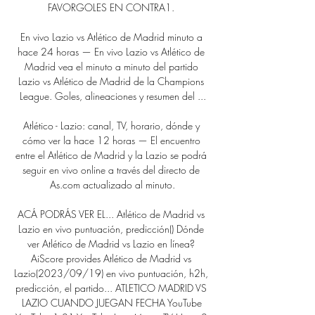
FAVORGOLES EN CONTRA1. 

En vivo Lazio vs Atlético de Madrid minuto a 
hace 24 horas — En vivo Lazio vs Atlético de 
Madrid vea el minuto a minuto del partido 
Lazio vs Atlético de Madrid de la Champions 
League. Goles, alineaciones y resumen del ...

Atlético - Lazio: canal, TV, horario, dónde y 
cómo ver la hace 12 horas — El encuentro 
entre el Atlético de Madrid y la Lazio se podrá 
seguir en vivo online a través del directo de 
As.com actualizado al minuto.

ACÁ PODRÁS VER EL... Atlético de Madrid vs 
Lazio en vivo puntuación, predicción() Dónde 
ver Atlético de Madrid vs Lazio en línea? 
AiScore provides Atlético de Madrid vs 
Lazio(2023/09/19) en vivo puntuación, h2h, 
predicción, el partido... ATLETICO MADRID VS 
LAZIO CUANDO JUEGAN FECHA YouTube 