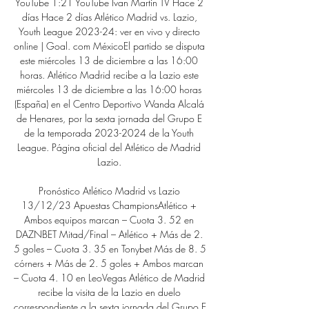
YouTube 1:21 YouTube Ivan Martin TV Hace 2 
días Hace 2 días Atlético Madrid vs. Lazio, 
Youth League 2023-24: ver en vivo y directo 
online | Goal. com MéxicoEl partido se disputa 
este miércoles 13 de diciembre a las 16:00 
horas. Atlético Madrid recibe a la Lazio este 
miércoles 13 de diciembre a las 16:00 horas 
(España) en el Centro Deportivo Wanda Alcalá 
de Henares, por la sexta jornada del Grupo E 
de la temporada 2023-2024 de la Youth 
League. Página oficial del Atlético de Madrid 
Lazio. 

Pronóstico Atlético Madrid vs Lazio 
13/12/23 Apuestas ChampionsAtlético + 
Ambos equipos marcan – Cuota 3. 52 en 
DAZNBET Mitad/Final – Atlético + Más de 2. 
5 goles – Cuota 3. 35 en Tonybet Más de 8. 5 
córners + Más de 2. 5 goles + Ambos marcan 
– Cuota 4. 10 en LeoVegas Atlético de Madrid 
recibe la visita de la Lazio en duelo 
correspondiente a la sexta jornada del Grupo E 