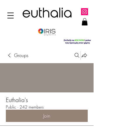
Groups
Euthalia's
Public
·
242 members
Join