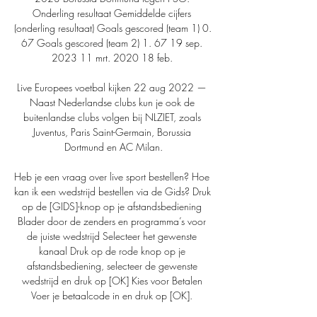
Onderling resultaat Gemiddelde cijfers 
(onderling resultaat) Goals gescored (team 1) 0. 
67 Goals gescored (team 2) 1. 67 19 sep. 
2023 11 mrt. 2020 18 feb. 

Live Europees voetbal kijken 22 aug 2022 — 
Naast Nederlandse clubs kun je ook de 
buitenlandse clubs volgen bij NLZIET, zoals 
Juventus, Paris Saint-Germain, Borussia 
Dortmund en AC Milan.

Heb je een vraag over live sport bestellen? Hoe 
kan ik een wedstrijd bestellen via de Gids? Druk 
op de [GIDS]-knop op je afstandsbediening 
Blader door de zenders en programma’s voor 
de juiste wedstrijd Selecteer het gewenste 
kanaal Druk op de rode knop op je 
afstandsbediening, selecteer de gewenste 
wedstrijd en druk op [OK] Kies voor Betalen 
Voer je betaalcode in en druk op [OK]. 
