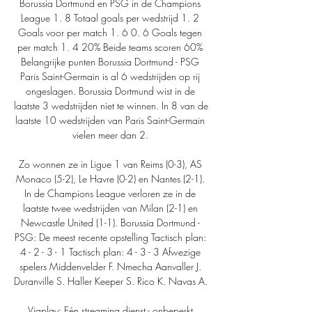
Borussia Dortmund en PSG in de Champions 
League 1. 8 Totaal goals per wedstrijd 1. 2 
Goals voor per match 1. 6 0. 6 Goals tegen 
per match 1. 4 20% Beide teams scoren 60% 
Belangrijke punten Borussia Dortmund - PSG 
Paris Saint-Germain is al 6 wedstrijden op rij 
ongeslagen. Borussia Dortmund wist in de 
laatste 3 wedstrijden niet te winnen. In 8 van de 
laatste 10 wedstrijden van Paris Saint-Germain 
vielen meer dan 2. 

Zo wonnen ze in Ligue 1 van Reims (0-3), AS 
Monaco (5-2), Le Havre (0-2) en Nantes (2-1). 
In de Champions League verloren ze in de 
laatste twee wedstrijden van Milan (2-1) en 
Newcastle United (1-1). Borussia Dortmund - 
PSG: De meest recente opstelling Tactisch plan: 
4 - 2 - 3 - 1 Tactisch plan: 4 - 3 - 3 Afwezige 
spelers Middenvelder F. Nmecha Aanvaller J. 
Duranville S. Haller Keeper S. Rico K. Navas A. 

Viaplay: Eén streaming dienst - onbeperkt 