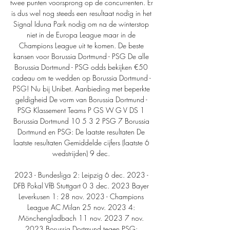
twee punten voorsprong op de concurrenten. Er 
is dus wel nog steeds een resultaat nodig in het 
Signal Iduna Park nodig om na de winterstop 
niet in de Europa League maar in de 
Champions League uit te komen. De beste 
kansen voor Borussia Dortmund - PSG De alle 
Borussia Dortmund - PSG odds bekijken €50 
cadeau om te wedden op Borussia Dortmund - 
PSG! Nu bij Unibet. Aanbieding met beperkte 
geldigheid De vorm van Borussia Dortmund - 
PSG Klassement Teams P GS W G V DS 1 
Borussia Dortmund 10 5 3 2 PSG 7 Borussia 
Dortmund en PSG: De laatste resultaten De 
laatste resultaten Gemiddelde cijfers (laatste 6 
wedstrijden) 9 dec. 

2023 - Bundesliga 2: Leipzig 6 dec. 2023 - 
DFB Pokal VfB Stuttgart 0 3 dec. 2023 Bayer 
Leverkusen 1: 28 nov. 2023 - Champions 
League AC Milan 25 nov. 2023 4: 
Mönchengladbach 11 nov. 2023 7 nov. 
2023 Borussia Dortmund tegen PSG: 