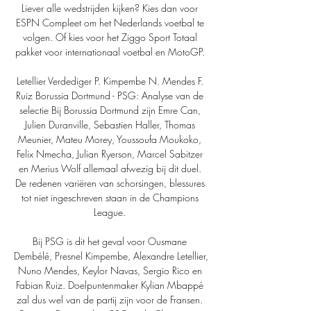
Liever alle wedstrijden kijken? Kies dan voor 
ESPN Compleet om het Nederlands voetbal te 
volgen. Of kies voor het Ziggo Sport Totaal 
pakket voor internationaal voetbal en MotoGP. 

Letellier Verdediger P. Kimpembe N. Mendes F. 
Ruiz Borussia Dortmund - PSG: Analyse van de 
selectie Bij Borussia Dortmund zijn Emre Can, 
Julien Duranville, Sebastien Haller, Thomas 
Meunier, Mateu Morey, Youssoufa Moukoko, 
Felix Nmecha, Julian Ryerson, Marcel Sabitzer 
en Merius Wolf allemaal afwezig bij dit duel. 
De redenen variëren van schorsingen, blessures 
tot niet ingeschreven staan in de Champions 
League. 

Bij PSG is dit het geval voor Ousmane 
Dembélé, Presnel Kimpembe, Alexandre Letellier, 
Nuno Mendes, Keylor Navas, Sergio Rico en 
Fabian Ruiz. Doelpuntenmaker Kylian Mbappé 
zal dus wel van de partij zijn voor de Fransen. 