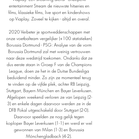
entertainment Stream de nieuwste hitseries en 
films, klassieke films, live sport en kindershows 
op Viaplay. Zoveel te kijken - altijd en overal.

2020 Verbeter je sportweddenschappen met 
onze voetbalteam vergelijker (+100 statistieken) 
Borussia Dortmund - PSG: Analyse van de vorm 
Borussia Dortmund zal met weinig vertrouwen 
naar deze wedstrijd toekomen. Ondanks dat ze 
dus eerste staan in Groep F van de Champions 
League, doen ze het in de Duitse Bundesliga 
beduidend minder. Zo zijn ze momenteel terug 
te vinden op de vijfde plek, achter RB Leipzig, 
Stuttgart, Bayern München en Bayer Leverkusen. 
Afgelopen weekend verloren ze van Leipzig (2-
3) en enkele dagen daarvoor werden ze in de 
DFB Pokal uitgeschakeld door Stuttgart (2-0). 
Daarvoor speelden ze nog gelijk tegen 
koploper Bayer Leverkusen (1-1) en werd er wel 
gewonnen van Milan (1-3) en Borussia 
Mönchengladbach (4-2). 
