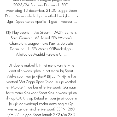
2023/24 Borussia Dortmund - PSG, 
woensdag 13 december, 21.00, Ziggo Sport 
Docu. Newcastle La Liga voetbal live kijken · La 
Liga · Spaanse competitie · Ligue 1 voetbal ...

Kijk Play Sports 1 Live Stream | DAZN BE Paris 
Saint-Germain - AS RomaUEFA Women's 
Champions League · Jake Paul vs Borussia 
Dortmund - 1. FSV Mainz 05Bundesliga · 
Atlético de Madrid - Getafe CF ...

Dit doe je makkelijk in het menu van je tv. Je 
vindt alle wedstrijden in het menu bij Sport. 
Welke sport kan je kijken? Bij ESPN kijk je live 
voetbal Met Ziggo Sport Totaal kijk je voetbal 
en MotoGP Hoe bestel je live sport? Ga naar 
het tv-menu Kies voor Sport Kies je wedstrijd en 
klik op OK Klik op Betaal en voer je pincode in 
Je kijkt de wedstrijd zodra deze begint Op 
welke zender vind je live sport? ESPN: 260 
t/m 271 Ziggo Sport Totaal: 272 t/m 283 