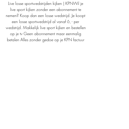
Live losse sportwedstrijden kijken | KPNWil je 
live sport kijken zonder een abonnement te 
nemen? Koop dan een losse wedstrijd. Je koopt 
een losse sportwedstrijd al vanaf 6, - per 
wedstrijd. Makkelijk live sport kijken en bestellen 
op je tv Geen abonnement maar eenmalig 
betalen Alles zonder gedoe op je KPN factuur 
Hoe kijk je live losse sport? Je bestelt een losse 
sportwedstrijd vanaf 24 uur voordat het begint. 

Borussia Dortmund - Paris Saint-Germain FC 
Livestream Borussia Dortmund Paris Saint-
Germain FC vandaag bekijken. Je kunt de 
wedstrijd volledig gratis bekijken via een live 
stream, zonder last te hebben ...

Paris Saint-Germain FC Paris Saint-Germain FC 
Fixtures, Results, Live Scores, Live Streams ; 
12:00. Borussia Dortmund vs PSG · 
Paramount+, fuboTV, TUDN USA, Univision, 
TUDN.com,.
